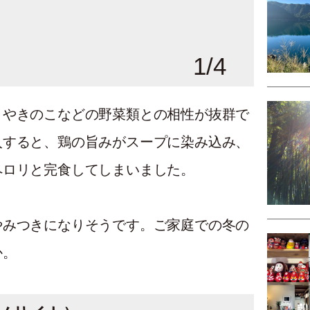
1
/
4
リやきのこなどの野菜類との相性が抜群で
入すると、鶏の旨みがスープに染み込み、
ペロリと完食してしまいました。
やみつきになりそうです。ご家庭での冬の
か。