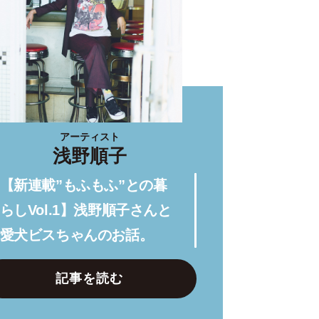
アーティスト
浅野順子
【新連載”もふもふ”との暮
らしVol.1】浅野順子さんと
愛犬ビスちゃんのお話。
記事を読む