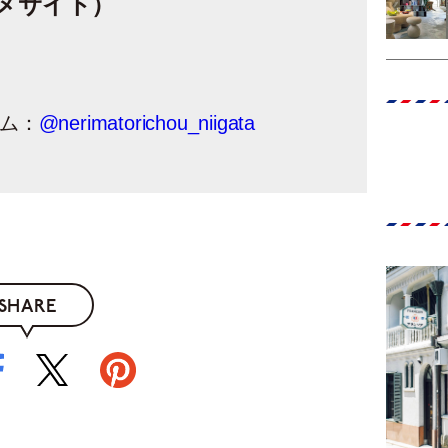
メサイト）
ム：
@nerimatorichou_niigata
SHARE