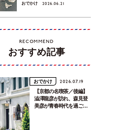
おでかけ
2026.06.21
RECOMMEND
おすすめ記事
おでかけ
2026.07.19
【京都の名喫茶／後編】
澁澤龍彦が訪れ、森見登
美彦が青春時代を過ごし
た文化が息づく居場所。