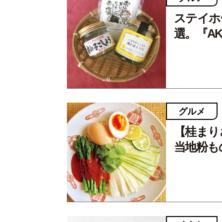
ステイホ
選。『AK
グルメ
【桂まり
当地粉も