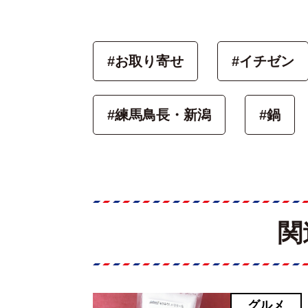
#お取り寄せ
#イチゼン
#練馬鳥長・新潟
#鍋
関
グルメ