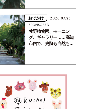
おでかけ
2026.07.25
SPONSORED
牧野植物園、モーニン
グ、ギャラリー……高知
市内で、史跡も自然もグ
ルメも楽しみ尽くす！
【地元の本屋さんとつく
った町歩きガイド／高知
編Part1】