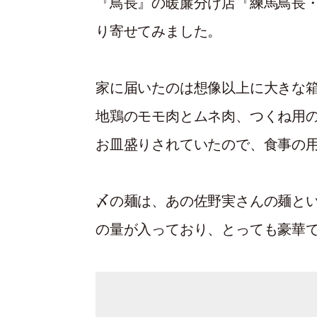
『鳥長』の暖簾分け店『練馬鳥長
り寄せてみました。
家に届いたのは想像以上に大きな
地鶏のモモ肉とムネ肉、つくね用
お皿盛りされていたので、食事の
〆の麺は、あの佐野実さんの麺と
の量が入っており、とっても豪華