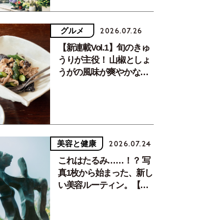
グルメ
2026.07.26
【新連載Vol.1】旬のきゅ
うりが主役！ 山椒としょ
うがの風味が爽やかな、
夏疲れを癒す10分おかず
美容と健康
2026.07.24
これはたるみ……！？ 写
真1枚から始まった、新し
い美容ルーティン。【中
川正子さんフォトエッセ
イVol.2】