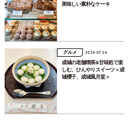
美味しい素朴なケーキ
グルメ
2024.07.24
成城の老舗喫茶&甘味処で楽
しむ、ひんやりスイーツ＜成
城櫻子、成城風月堂＞