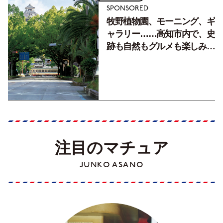
SPONSORED
牧野植物園、モーニング、ギ
ャラリー……高知市内で、史
跡も自然もグルメも楽しみ尽
くす！【地元の本屋さんとつ
くった町歩きガイド／高知編
Part1】
注目のマチュア
JUNKO ASANO