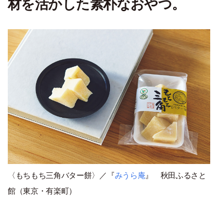
材を活かした素朴なおやつ。
〈もちもち三角バター餅〉／『
みうら庵
』
秋田ふるさと
館
（東京・有楽町）