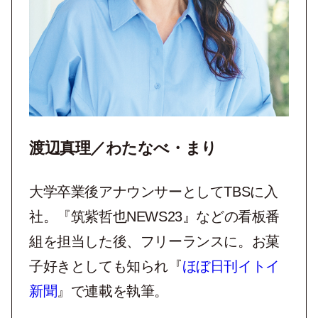
渡辺真理／わたなべ・まり
大学卒業後アナウンサーとしてTBSに入
社。『筑紫哲也NEWS23』などの看板番
組を担当した後、フリーランスに。お菓
子好きとしても知られ『
ほぼ日刊イトイ
新聞
』で連載を執筆。