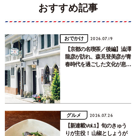
おすすめ記事
おでかけ
2026.07.19
【京都の名喫茶／後編】澁澤
龍彦が訪れ、森見登美彦が青
春時代を過ごした文化が息づ
く居場所。
グルメ
2026.07.26
【新連載Vol.1】旬のきゅう
りが主役！ 山椒としょうが