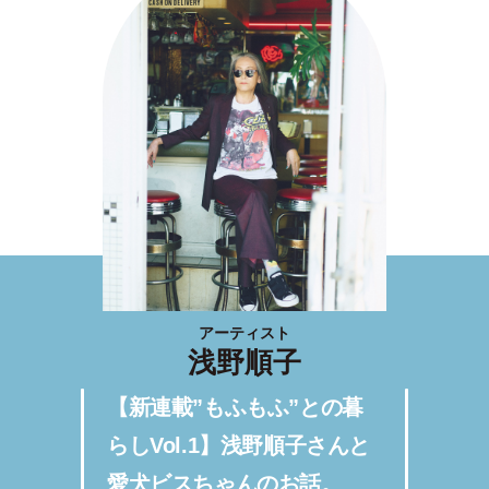
アーティスト
浅野順子
【新連載”もふもふ”との暮
らしVol.1】浅野順子さんと
愛犬ビスちゃんのお話。