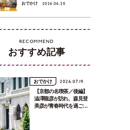
おでかけ
2026.06.20
RECOMMEND
おすすめ記事
おでかけ
2026.07.19
【京都の名喫茶／後編】
澁澤龍彦が訪れ、森見登
美彦が青春時代を過ごし
た文化が息づく居場所。