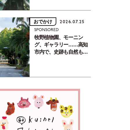
おでかけ
2026.07.25
SPONSORED
牧野植物園、モーニン
グ、ギャラリー……高知
市内で、史跡も自然もグ
ルメも楽しみ尽くす！
【地元の本屋さんとつく
った町歩きガイド／高知
編Part1】