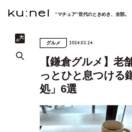
"マチュア"世代のときめき、全部。
2024.02.24
グルメ
【鎌倉グルメ】老
っとひと息つける
処」6選