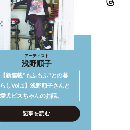
アーティスト
浅野順子
【新連載”もふもふ”との暮
らしVol.1】浅野順子さんと
愛犬ビスちゃんのお話。
記事を読む