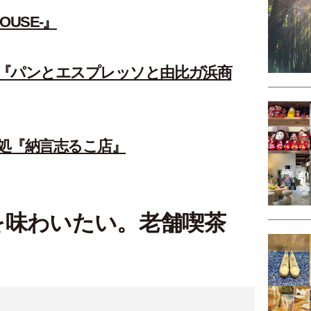
HOUSE-』
『パンとエスプレッソと由比ガ浜商
処『納言志るこ店』
を味わいたい。老舗喫茶
』