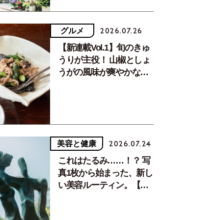
グルメ
2026.07.26
【新連載Vol.1】旬のきゅ
うりが主役！ 山椒としょ
うがの風味が爽やかな、
夏疲れを癒す10分おかず
ケーキ〉とドリンクのセットは1,600円。
美容と健康
2026.07.24
これはたるみ……！？ 写
真1枚から始まった、新し
い美容ルーティン。【中
川正子さんフォトエッセ
イVol.2】