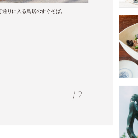
町通りに入る鳥居のすぐそば。
〈ホット
1
/
2