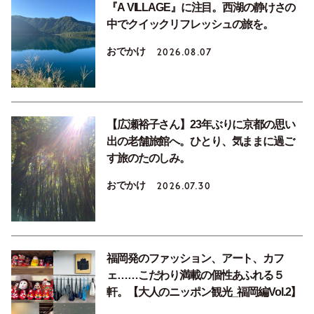
『A VILLAGE』に注目。西湖の静けさの
中でクイックリフレッシュの旅を。
おでかけ
2026.08.07
【広瀬裕子さん】23年ぶりに京都の思い
出の老舗旅館へ。ひとり、気ままに過ご
す旅のたのしみ。
おでかけ
2026.07.30
福岡発のファッション、アート、カフ
ェ……こだわり満載の個性あふれる５
軒。【大人のニッポン観光_福岡編Vol.2】