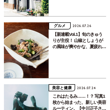
グルメ
2026.07.26
【新連載Vol.1】旬のきゅう
りが主役！ 山椒としょうが
の風味が爽やかな、夏疲れを
癒す10分おかず
美容と健康
2026.07.24
これはたるみ……！？ 写真1
枚から始まった、新しい美容
ルーティン。【中川正子さん