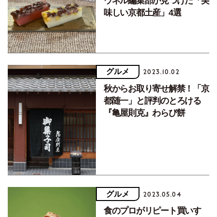
ウネル編集部が見つけた「美
味しい京都土産」4選
グルメ
2023.10.02
秋からお取り寄せ解禁！「京
都随一」と評判のとろける
『亀屋則克』わらび餅
グルメ
2023.05.04
食のプロがリピート買いす