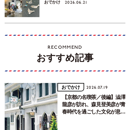
おでかけ
2026.06.21
RECOMMEND
おすすめ記事
おでかけ
2026.07.19
【京都の名喫茶／後編】澁澤
龍彦が訪れ、森見登美彦が青
春時代を過ごした文化が息づ
く居場所。