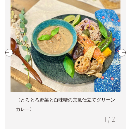
〈とろとろ野菜と白味噌の京風仕立てグリーン
カレー〉
1
/
2