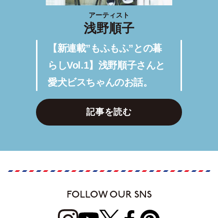
アーティスト
浅野順子
【新連載”もふもふ”との暮
らしVol.1】浅野順子さんと
愛犬ビスちゃんのお話。
記事を読む
FOLLOW OUR SNS