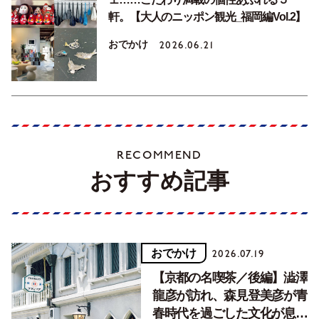
軒。【大人のニッポン観光_福岡編Vol.2】
おでかけ
2026.06.21
RECOMMEND
おすすめ記事
おでかけ
2026.07.19
【京都の名喫茶／後編】澁澤
龍彦が訪れ、森見登美彦が青
春時代を過ごした文化が息づ