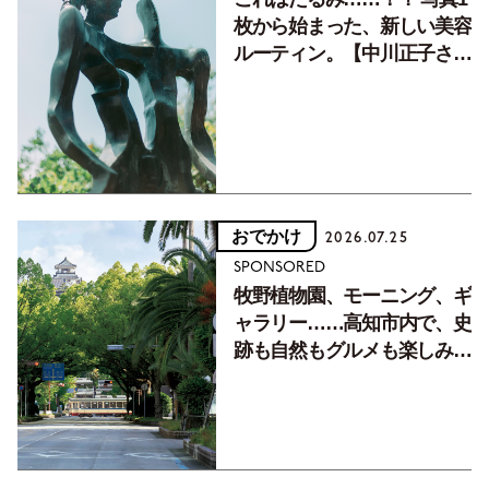
枚から始まった、新しい美容
ルーティン。【中川正子さん
フォトエッセイVol.2】
おでかけ
2026.07.25
SPONSORED
牧野植物園、モーニング、ギ
ャラリー……高知市内で、史
跡も自然もグルメも楽しみ尽
くす！【地元の本屋さんとつ
くった町歩きガイド／高知編
Part1】