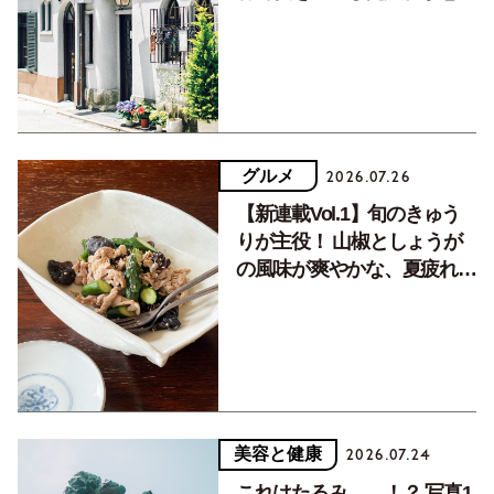
く居場所。
グルメ
2026.07.26
【新連載Vol.1】旬のきゅう
りが主役！ 山椒としょうが
の風味が爽やかな、夏疲れを
癒す10分おかず
美容と健康
2026.07.24
これはたるみ……！？ 写真1