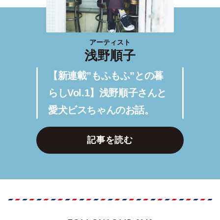
アーティスト
浅野順子
【新連載”もふもふ”との暮
らしVol.1】浅野順子さんと
愛犬ビスちゃんのお話。
記事を読む