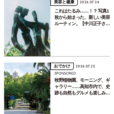
美容と健康
2026.07.24
これはたるみ……！？ 写真1
枚から始まった、新しい美容
ルーティン。【中川正子さん
フォトエッセイVol.2】
おでかけ
2026.07.25
SPONSORED
牧野植物園、モーニング、ギ
ャラリー……高知市内で、史
跡も自然もグルメも楽しみ尽
くす！【地元の本屋さんとつ
くった町歩きガイド／高知編
Part1】