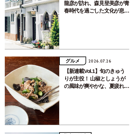
龍彦が訪れ、森見登美彦が青
春時代を過ごした文化が息づ
く居場所。
グルメ
2026.07.26
【新連載Vol.1】旬のきゅう
りが主役！ 山椒としょうが
の風味が爽やかな、夏疲れを
癒す10分おかず