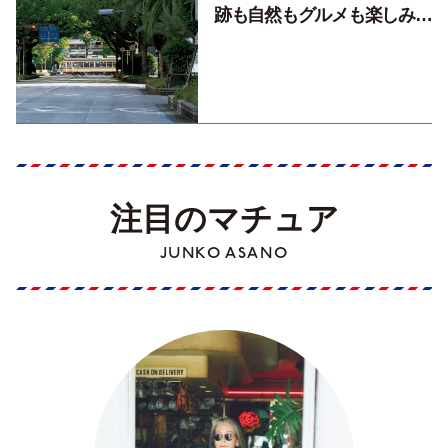
跡も自然もグルメも楽しみ尽
くす！【地元の本屋さんとつ
くった町歩きガイド／高知編
Part1】
注目のマチュア
JUNKO ASANO