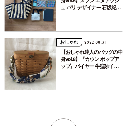
身vol.5】メゾン エヌアッシ
ュ パリ デザイナー 石坂紀子
さん
おしゃれ
2022.08.31
【おしゃれ達人のバッグの中
身vol.8】『カウン ポップア
ップ』バイヤー 牛窪妙子さ
ん