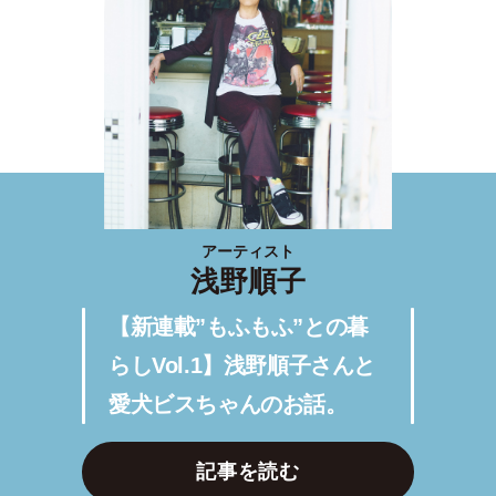
アーティスト
浅野順子
【新連載”もふもふ”との暮
らしVol.1】浅野順子さんと
愛犬ビスちゃんのお話。
記事を読む