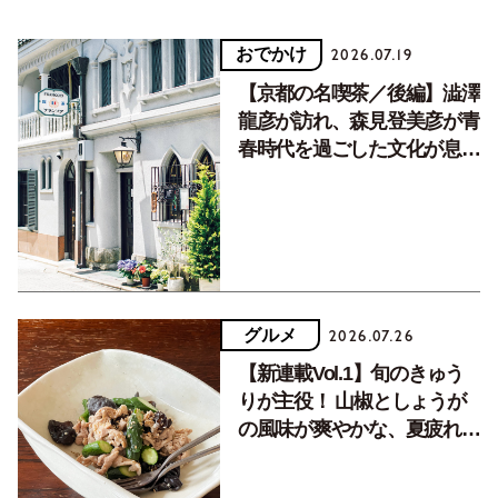
おでかけ
2026.07.19
【京都の名喫茶／後編】澁澤
龍彦が訪れ、森見登美彦が青
春時代を過ごした文化が息づ
く居場所。
グルメ
2026.07.26
【新連載Vol.1】旬のきゅう
りが主役！ 山椒としょうが
の風味が爽やかな、夏疲れを
癒す10分おかず