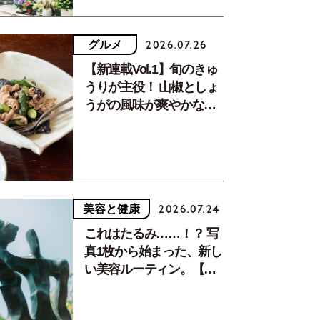
グルメ
2026.07.26
【新連載Vol.1】旬のきゅ
うりが主役！ 山椒としょ
うがの風味が爽やかな、
夏疲れを癒す10分おかず
美容と健康
2026.07.24
これはたるみ……！？ 写
真1枚から始まった、新し
い美容ルーティン。【中
川正子さんフォトエッセ
イVol.2】