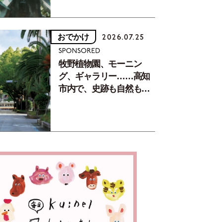
おでかけ
2026.07.25
SPONSORED
牧野植物園、モーニン
グ、ギャラリー……高知
市内で、史跡も自然もグ
ルメも楽しみ尽くす！
【地元の本屋さんとつく
った町歩きガイド／高知
編Part1】