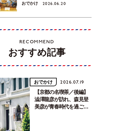
おでかけ
2026.06.20
RECOMMEND
おすすめ記事
おでかけ
2026.07.19
【京都の名喫茶／後編】
澁澤龍彦が訪れ、森見登
美彦が青春時代を過ごし
た文化が息づく居場所。