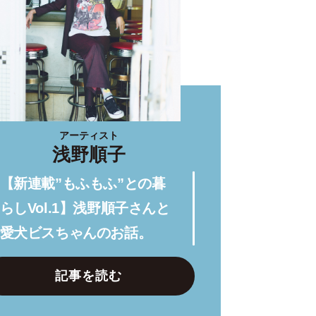
アーティスト
浅野順子
【新連載”もふもふ”との暮
らしVol.1】浅野順子さんと
愛犬ビスちゃんのお話。
記事を読む