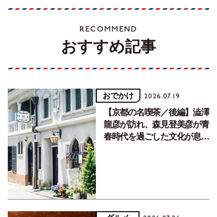
RECOMMEND
おすすめ記事
おでかけ
2026.07.19
【京都の名喫茶／後編】澁澤
龍彦が訪れ、森見登美彦が青
春時代を過ごした文化が息づ
く居場所。