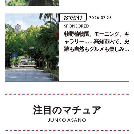
おでかけ
2026.07.25
SPONSORED
牧野植物園、モーニング、ギ
ャラリー……高知市内で、史
跡も自然もグルメも楽しみ尽
くす！【地元の本屋さんとつ
くった町歩きガイド／高知編
Part1】
注目のマチュア
JUNKO ASANO