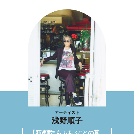
アーティスト
浅野順子
【新連載”もふもふ”との暮