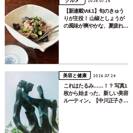
グルメ
2026.07.26
【新連載Vol.1】旬のきゅう
りが主役！ 山椒としょうが
の風味が爽やかな、夏疲れを
癒す10分おかず
美容と健康
2026.07.24
これはたるみ……！？ 写真1
枚から始まった、新しい美容
ルーティン。【中川正子さん
フォトエッセイVol.2】