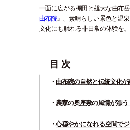
一面に広がる棚田と雄大な由布岳
由布院
』。素晴らしい景色と温泉
文化にも触れる非日常の体験を。
目 次
由布院の自然と伝統文化が
農家の奥座敷の風情が漂う
心穏やかになれる空間でジ