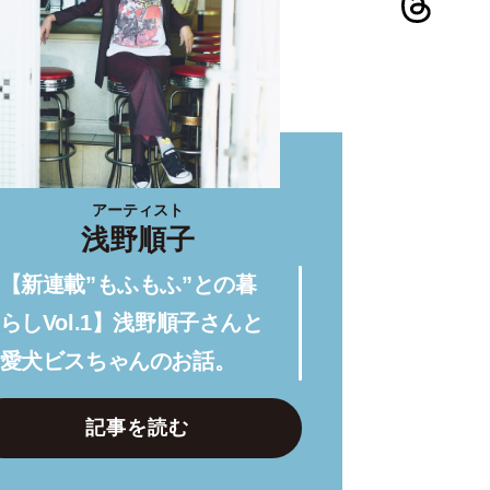
アーティスト
浅野順子
【新連載”もふもふ”との暮
らしVol.1】浅野順子さんと
愛犬ビスちゃんのお話。
記事を読む