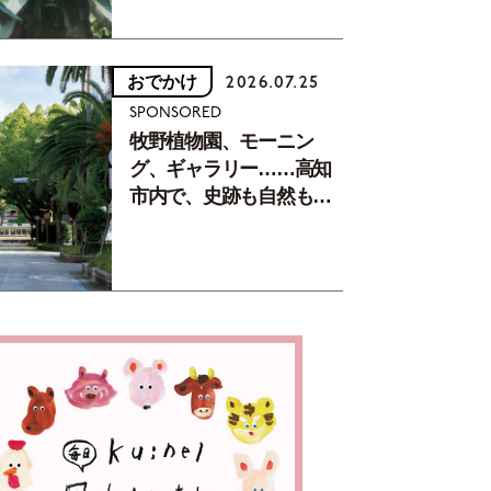
おでかけ
2026.07.25
SPONSORED
牧野植物園、モーニン
グ、ギャラリー……高知
市内で、史跡も自然もグ
ルメも楽しみ尽くす！
【地元の本屋さんとつく
った町歩きガイド／高知
編Part1】