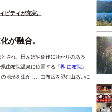
ィビティが充実。
文化が融合。
来とされ、田んぼや稲作にゆかりのある
分県由布院温泉に位置する『
界 由布院
』
田の地形を生かし、由布岳を望む山あいに