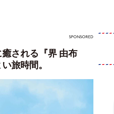
SPONSORED
癒される『界 由布
よい旅時間。