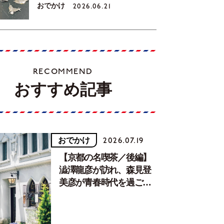
おでかけ
2026.06.21
RECOMMEND
おすすめ記事
おでかけ
2026.07.19
【京都の名喫茶／後編】
澁澤龍彦が訪れ、森見登
美彦が青春時代を過ごし
た文化が息づく居場所。