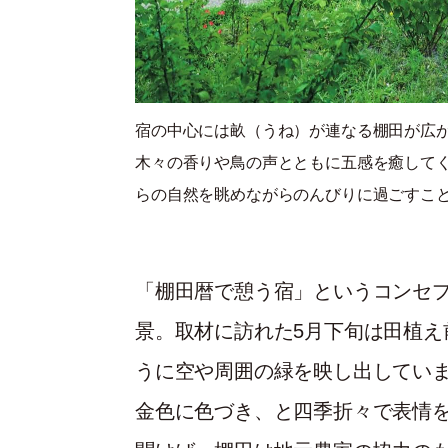
宿の中心には畝（うね）が連なる棚田が広
木々の香りや鳥の声とともに五感を癒して
らの自然を眺めながらのんびりに過ごすこ
「棚田暦で憩う宿」というコンセ
景。取材に訪れた5月下旬は田植え
うに空や周囲の緑を映し出してい
金色に色づき、と四季折々で表情