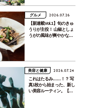
グルメ
2026.07.26
【新連載Vol.1】旬のきゅ
うりが主役！ 山椒としょ
うがの風味が爽やかな、
夏疲れを癒す10分おかず
美容と健康
2026.07.24
これはたるみ……！？ 写
真1枚から始まった、新し
い美容ルーティン。【中
川正子さんフォトエッセ
イVol.2】