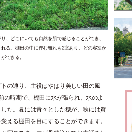
がり、どこにいても自然を肌で感じることができ、
くれる。棚田の中に佇む離れも2室あり、どの客室か
とができる。
プトの通り、主役はやはり美しい田の風
前の時期で、棚田に水が張られ、水のよ
ました。夏には青々とした穂が、秋には資
を変える棚田を目にすることができます。