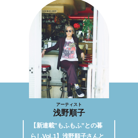
アーティスト
浅野順子
【新連載”もふもふ”との暮
らしVol.1】浅野順子さんと