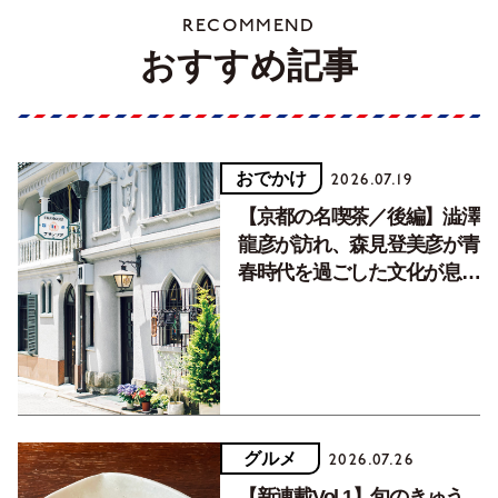
RECOMMEND
おすすめ記事
おでかけ
2026.07.19
【京都の名喫茶／後編】澁澤
龍彦が訪れ、森見登美彦が青
春時代を過ごした文化が息づ
く居場所。
グルメ
2026.07.26
【新連載Vol.1】旬のきゅう