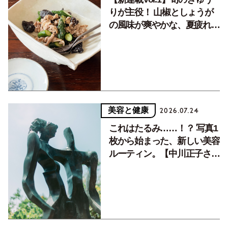
りが主役！ 山椒としょうが
の風味が爽やかな、夏疲れを
癒す10分おかず
美容と健康
2026.07.24
これはたるみ……！？ 写真1
枚から始まった、新しい美容
ルーティン。【中川正子さん
フォトエッセイVol.2】