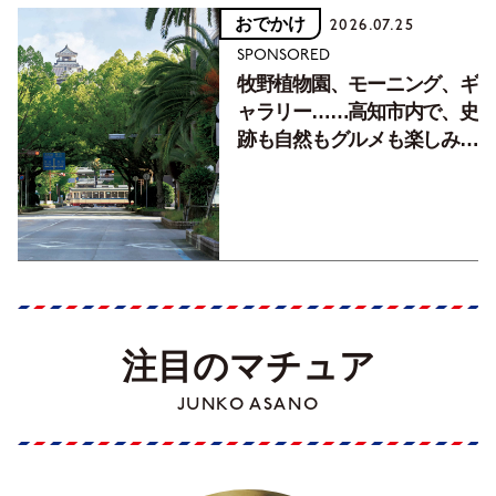
おでかけ
2026.07.25
SPONSORED
牧野植物園、モーニング、ギ
ャラリー……高知市内で、史
跡も自然もグルメも楽しみ尽
くす！【地元の本屋さんとつ
くった町歩きガイド／高知編
Part1】
注目のマチュア
JUNKO ASANO