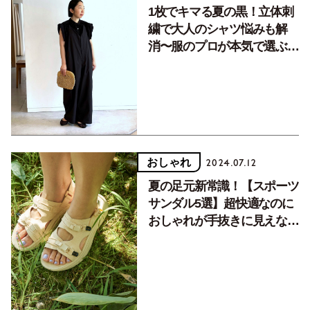
おしゃれ
2024.07.05
1枚でキマる夏の黒！立体刺
繍で大人のシャツ悩みも解
消〜服のプロが本気で選ぶ一
軍服〜
おしゃれ
2024.07.12
夏の足元新常識！【スポーツ
サンダル5選】超快適なのに
おしゃれが手抜きに見えない
アイテム厳選