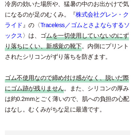
冷房の効いた場所や、猛暑の中のお出かけで気
になるのが足のむくみ。『
株式会社グレン・ク
ライド
』の〈
Traceless／ゴムとさよならするソ
ックス
〉は、ゴ
ムを一切使用していないのにず
り落ちにくい、新感覚の靴下
。内側にプリント
されたシリコンがずり落ちを防ぎます。
ゴム不使用なので締め付け感がなく、脱いだ際
にゴム跡が残りません
。また、シリコンの厚み
は約0.2mmとごく薄いので、肌への負担の心配
はなし。むくみがちな足に最適です。