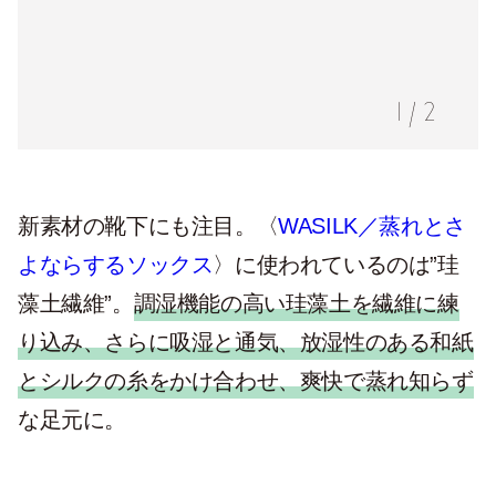
1
/
2
新素材の靴下にも注目。〈
WASILK／蒸れとさ
よならするソックス
〉に使われているのは”珪
藻土繊維”。
調湿機能の高い珪藻土を繊維に練
り込み、さらに吸湿と通気、放湿性のある和紙
とシルクの糸をかけ合わせ、爽快で蒸れ知らず
な足元に。