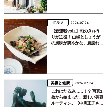
グルメ
2026.07.26
【新連載Vol.1】旬のきゅう
りが主役！ 山椒としょうが
の風味が爽やかな、夏疲れを
癒す10分おかず
美容と健康
2026.07.24
これはたるみ……！？ 写真1
枚から始まった、新しい美容
ルーティン。【中川正子さん