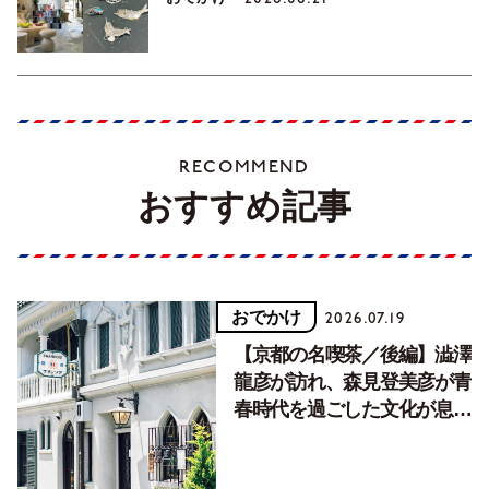
RECOMMEND
おすすめ記事
おでかけ
2026.07.19
【京都の名喫茶／後編】澁澤
龍彦が訪れ、森見登美彦が青
春時代を過ごした文化が息づ
く居場所。