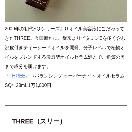
2009年の初代SQ シリーズよりオイル美容液にこだわって
きたTHREE。今回新たに、従来よりビタミンEを多く含む
渋皮付きティーシードオイルを開発。分子レベルで植物オ
イルをブレンドする浸透型オイルセラム処方で、角質の奥
まで成分を届けます。
『
THREE
』〈バランシング オーバーナイト オイルセラム
SQ〉28mL 1万1,000円
THREE（スリー）