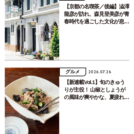
【京都の名喫茶／後編】澁澤
龍彦が訪れ、森見登美彦が青
春時代を過ごした文化が息づ
く居場所。
グルメ
2026.07.26
【新連載Vol.1】旬のきゅう
りが主役！ 山椒としょうが
の風味が爽やかな、夏疲れを
癒す10分おかず