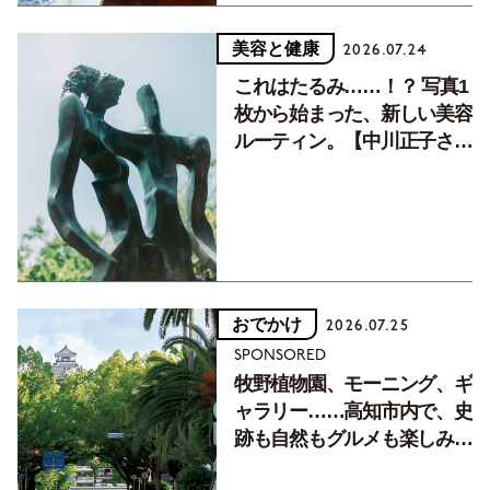
美容と健康
2026.07.24
これはたるみ……！？ 写真1
枚から始まった、新しい美容
ルーティン。【中川正子さん
フォトエッセイVol.2】
おでかけ
2026.07.25
SPONSORED
牧野植物園、モーニング、ギ
ャラリー……高知市内で、史
跡も自然もグルメも楽しみ尽
くす！【地元の本屋さんとつ