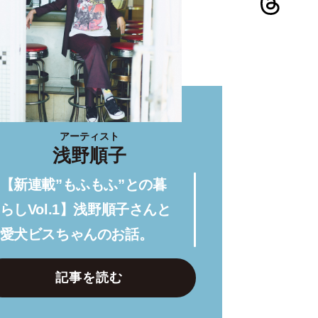
アーティスト
浅野順子
【新連載”もふもふ”との暮
らしVol.1】浅野順子さんと
愛犬ビスちゃんのお話。
記事を読む