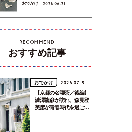
おでかけ
2026.06.21
RECOMMEND
おすすめ記事
おでかけ
2026.07.19
【京都の名喫茶／後編】
澁澤龍彦が訪れ、森見登
美彦が青春時代を過ごし
た文化が息づく居場所。