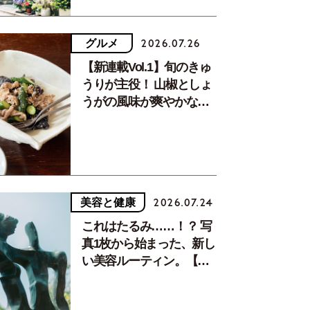
グルメ
2026.07.26
【新連載Vol.1】旬のきゅ
うりが主役！ 山椒としょ
うがの風味が爽やかな、
夏疲れを癒す10分おかず
美容と健康
2026.07.24
これはたるみ……！？ 写
真1枚から始まった、新し
い美容ルーティン。【中
川正子さんフォトエッセ
イVol.2】