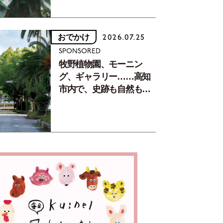
おでかけ
2026.07.25
SPONSORED
牧野植物園、モーニン
グ、ギャラリー……高知
市内で、史跡も自然もグ
ルメも楽しみ尽くす！
【地元の本屋さんとつく
った町歩きガイド／高知
編Part1】