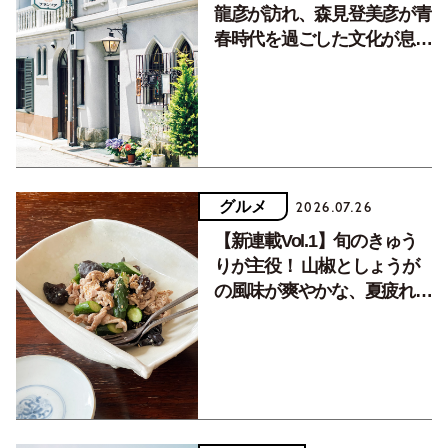
龍彦が訪れ、森見登美彦が青
春時代を過ごした文化が息づ
く居場所。
グルメ
2026.07.26
【新連載Vol.1】旬のきゅう
りが主役！ 山椒としょうが
の風味が爽やかな、夏疲れを
癒す10分おかず