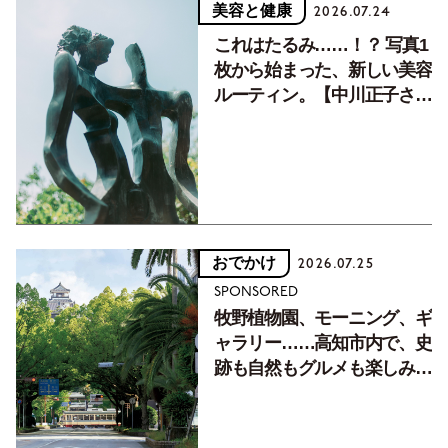
美容と健康
2026.07.24
これはたるみ……！？ 写真1
枚から始まった、新しい美容
ルーティン。【中川正子さん
フォトエッセイVol.2】
おでかけ
2026.07.25
SPONSORED
牧野植物園、モーニング、ギ
ャラリー……高知市内で、史
跡も自然もグルメも楽しみ尽
くす！【地元の本屋さんとつ
くった町歩きガイド／高知編
Part1】