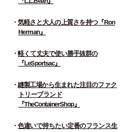
『L.L.Bean』
気軽さと大人の上質さを持つ『Ron
Herman』
軽くて丈夫で使い勝手抜群の
『LeSportsac』
縫製工場から生まれた注目のファク
トリーブランド
『TheContainerShop』
色違いで持ちたい定番のフランス生