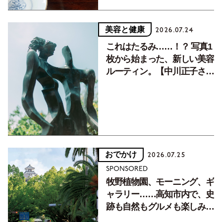
美容と健康
2026.07.24
これはたるみ……！？ 写真1
枚から始まった、新しい美容
ルーティン。【中川正子さん
フォトエッセイVol.2】
おでかけ
2026.07.25
SPONSORED
牧野植物園、モーニング、ギ
ャラリー……高知市内で、史
跡も自然もグルメも楽しみ尽
くす！【地元の本屋さんとつ