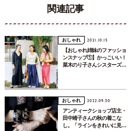
関連記事
おしゃれ
2021.10.15
【おしゃれ姉妹のファッショ
ンスナップ①】かっこいい！
菜木のり子さんシスターズ登
場。
おしゃれ
2022.09.30
アンティークショップ店主・
田中靖子さんの秋の着こな
し。「ラインをきれいに見せ