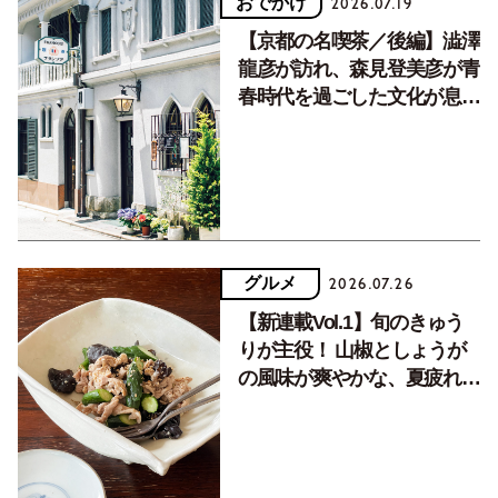
おでかけ
2026.07.19
【京都の名喫茶／後編】澁澤
龍彦が訪れ、森見登美彦が青
春時代を過ごした文化が息づ
く居場所。
グルメ
2026.07.26
【新連載Vol.1】旬のきゅう
りが主役！ 山椒としょうが
の風味が爽やかな、夏疲れを
癒す10分おかず