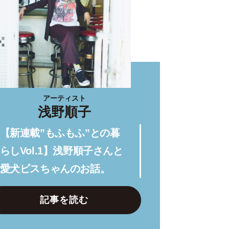
アーティスト
浅野順子
【新連載”もふもふ”との暮
らしVol.1】浅野順子さんと
愛犬ビスちゃんのお話。
記事を読む