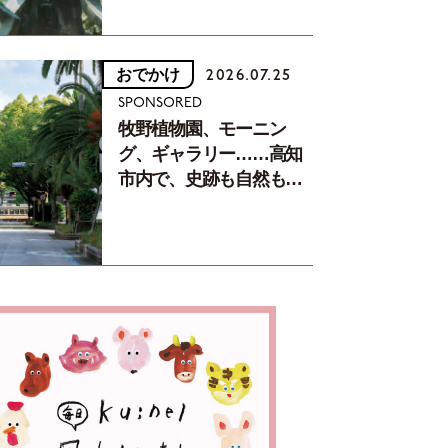
おでかけ
2026.07.25
SPONSORED
牧野植物園、モーニン
グ、ギャラリー……高知
市内で、史跡も自然もグ
ルメも楽しみ尽くす！
【地元の本屋さんとつく
った町歩きガイド／高知
編Part1】