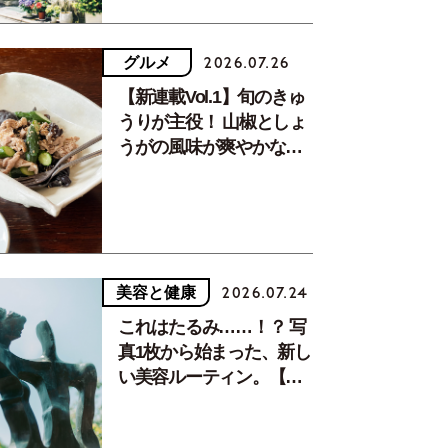
グルメ
2026.07.26
【新連載Vol.1】旬のきゅ
うりが主役！ 山椒としょ
うがの風味が爽やかな、
夏疲れを癒す10分おかず
美容と健康
2026.07.24
これはたるみ……！？ 写
真1枚から始まった、新し
い美容ルーティン。【中
川正子さんフォトエッセ
イVol.2】