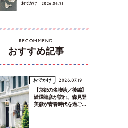
おでかけ
2026.06.21
RECOMMEND
おすすめ記事
おでかけ
2026.07.19
【京都の名喫茶／後編】
澁澤龍彦が訪れ、森見登
美彦が青春時代を過ごし
た文化が息づく居場所。