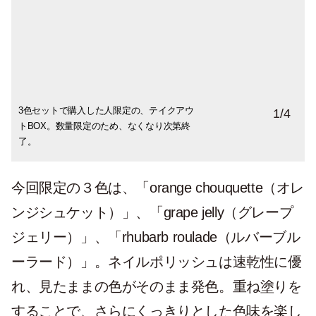
3色セットで購入した人限定の、テイクアウ
「ルバーブルーラード」のボックスはブル
「オレンジシュケット」のボックスはミン
淡いピンクは「グレープジェリー」のボッ
1
/
4
トBOX。数量限定のため、なくなり次第終
ー。
トグリーン。
クス。
了。
今回限定の３色は、「orange chouquette（オレ
ンジシュケット）」、「grape jelly（グレープ
ジェリー）」、「rhubarb roulade（ルバーブル
ーラード）」。ネイルポリッシュは速乾性に優
れ、見たままの色がそのまま発色。重ね塗りを
することで、さらにくっきりとした色味を楽し