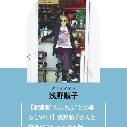
アーティスト
浅野順子
【新連載”もふもふ”との暮
らしVol.1】浅野順子さんと