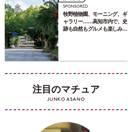
SPONSORED
牧野植物園、モーニング、ギ
ャラリー……高知市内で、史
跡も自然もグルメも楽しみ尽
くす！【地元の本屋さんとつ
くった町歩きガイド／高知編
Part1】
注目のマチュア
JUNKO ASANO