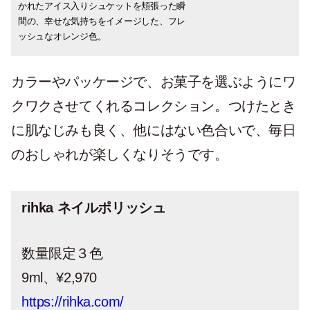
かれたアイス入りシュケットを頬張った瞬
と果実の甘みが口いっぱいに広がる、シロ
ルケーキの中にたっぷり入った、ルバーブ
すすめです。
間の、幸せな気持ちをイメージした、フレ
ップのような透明感が美しい。ジューシー
ジャムの甘酸っぱさを表現。ピンクグリッ
ッシュなオレンジ色。
な赤ぶどう色。
ター入りの淡いクリアピンク。
カラーやパッケージで、お菓子を選ぶようにワ
クワクさせてくれるコレクション。つけたとき
に肌なじみも良く、他にはない色合いで、毎日
のおしゃれが楽しくなりそうです。
rihka ネイルポリッシュ
数量限定３色
9ml、¥2,970
https://rihka.com/