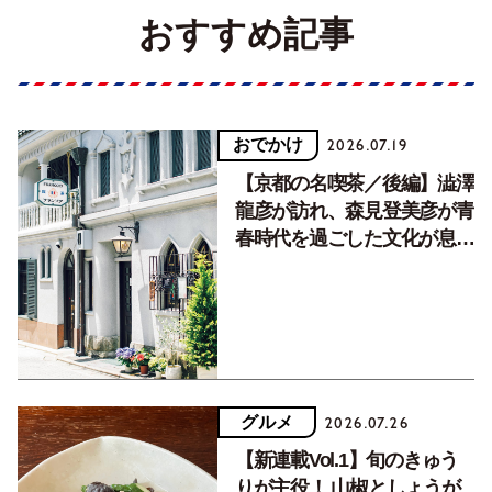
おすすめ記事
おでかけ
2026.07.19
【京都の名喫茶／後編】澁澤
龍彦が訪れ、森見登美彦が青
春時代を過ごした文化が息づ
く居場所。
グルメ
2026.07.26
【新連載Vol.1】旬のきゅう
りが主役！ 山椒としょうが