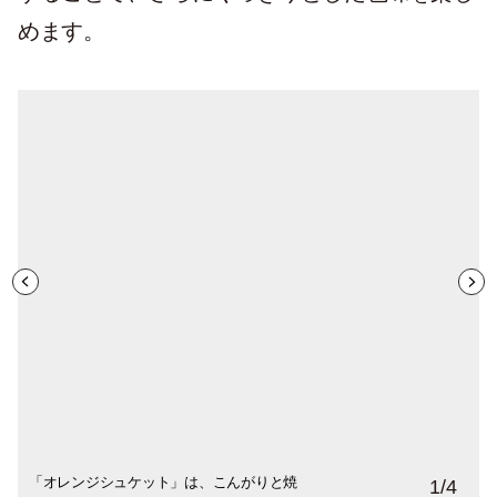
めます。
「オレンジシュケット」は、こんがりと焼
「グレープジェリー」は、ゼリーの清涼感
「ルバーブルーラード」は、メレンゲロー
それぞれの指に３色を塗って楽しむのもお
1
/
4