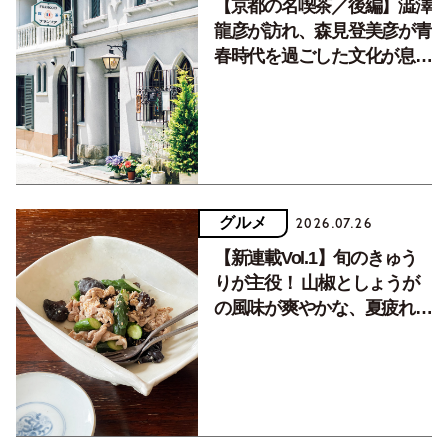
【京都の名喫茶／後編】澁澤
龍彦が訪れ、森見登美彦が青
春時代を過ごした文化が息づ
く居場所。
グルメ
2026.07.26
【新連載Vol.1】旬のきゅう
りが主役！ 山椒としょうが
の風味が爽やかな、夏疲れを
癒す10分おかず