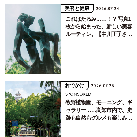
美容と健康
2026.07.24
これはたるみ……！？ 写真1
枚から始まった、新しい美容
ルーティン。【中川正子さん
フォトエッセイVol.2】
おでかけ
2026.07.25
SPONSORED
牧野植物園、モーニング、ギ
ャラリー……高知市内で、史
跡も自然もグルメも楽しみ尽
くす！【地元の本屋さんとつ
くった町歩きガイド／高知編