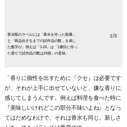
香水瓶のラベルには「香水を作った順番」
アイコンには香道で使われる「香の図」を
現在、香りは4種類、サイズは30mlと100ml
1
/
3
と「商品化するまでの試作品の数」を表し
使用。嗅ぐことで初めて香りをイメージで
の2種類を展開。「3か月ほどで使い切れて
た数字が。例えば「1-24」は「1番目に作っ
きるよう文字で名前を綴らず、香の図で名
きちんとフルボトル感もある瓶のサイズだ
た香りで試作品の数は24個」の意味。
前を表現。「4-10」（写真）の意味は「乙
と30mlがちょうどいいんですよね」
女」。
「香りに個性を出すために『クセ』は必要です
が、それが上手に出せていないと、嫌な香りに
感じてしまうんです。例えば料理を食べた時に
『美味しいけれどこの部分不味いよね』となっ
てはだめなわけで、それは香水も同じ。新しさ