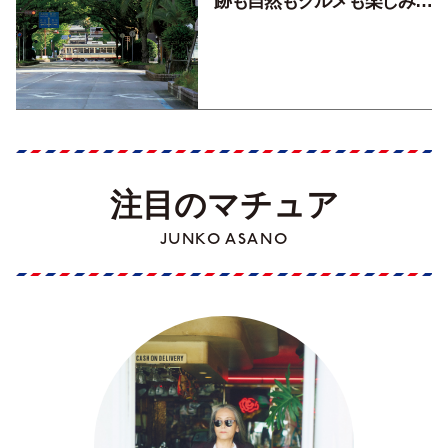
跡も自然もグルメも楽しみ尽
くす！【地元の本屋さんとつ
くった町歩きガイド／高知編
Part1】
注目のマチュア
JUNKO ASANO