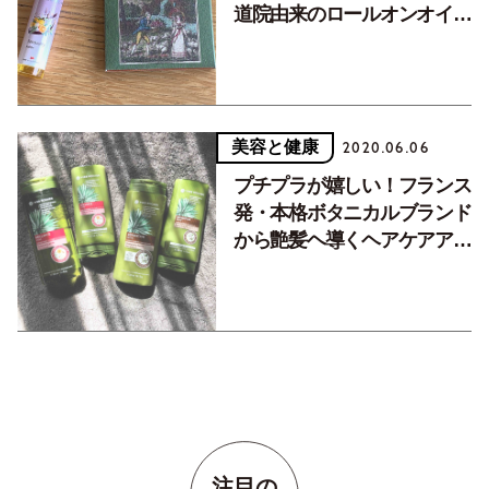
道院由来のロールオンオイル
とパリ発の紙石鹸。
美容と健康
2020.06.06
プチプラが嬉しい！フランス
発・本格ボタニカルブランド
から艶髪ヘ導くヘアケアアイ
テムが誕生。
注目の