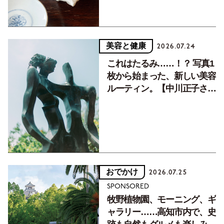
美容と健康
2026.07.24
これはたるみ……！？ 写真1
枚から始まった、新しい美容
ルーティン。【中川正子さん
フォトエッセイVol.2】
おでかけ
2026.07.25
SPONSORED
牧野植物園、モーニング、ギ
ャラリー……高知市内で、史