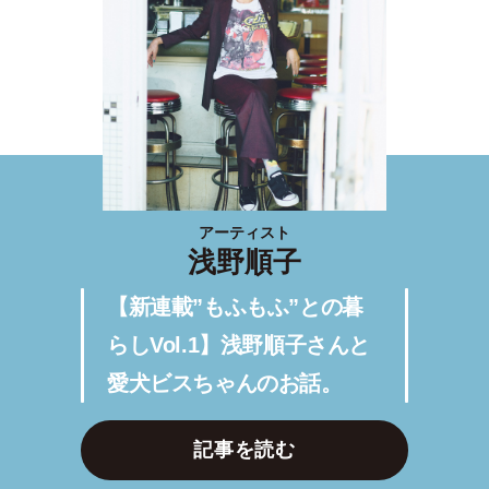
アーティスト
浅野順子
【新連載”もふもふ”との暮
らしVol.1】浅野順子さんと
愛犬ビスちゃんのお話。
記事を読む