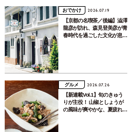
おでかけ
2026.07.19
【京都の名喫茶／後編】澁澤
龍彦が訪れ、森見登美彦が青
春時代を過ごした文化が息づ
く居場所。
グルメ
2026.07.26
【新連載Vol.1】旬のきゅう
りが主役！ 山椒としょうが
の風味が爽やかな、夏疲れを
癒す10分おかず