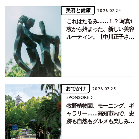
美容と健康
2026.07.24
これはたるみ……！？ 写真1
枚から始まった、新しい美容
ルーティン。【中川正子さん
フォトエッセイVol.2】
おでかけ
2026.07.25
SPONSORED
牧野植物園、モーニング、ギ
ャラリー……高知市内で、史
跡も自然もグルメも楽しみ尽
くす！【地元の本屋さんとつ
くった町歩きガイド／高知編