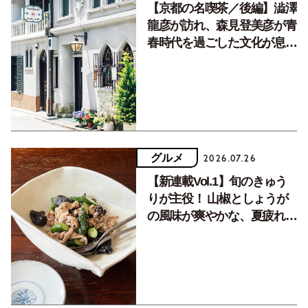
【京都の名喫茶／後編】澁澤
龍彦が訪れ、森見登美彦が青
春時代を過ごした文化が息づ
く居場所。
グルメ
2026.07.26
【新連載Vol.1】旬のきゅう
りが主役！ 山椒としょうが
の風味が爽やかな、夏疲れを
癒す10分おかず