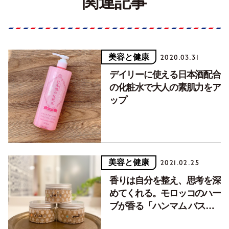
関連記事
美容と健康
2020.03.31
デイリーに使える日本酒配合
の化粧水で大人の素肌力をア
ップ
美容と健康
2021.02.25
香りは自分を整え、思考を深
めてくれる。モロッコのハー
ブが香る「ハンマム バスソ
ルト」