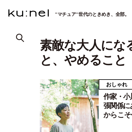
"マチュア"世代のときめき、全部。
素敵な大人にな
と、やめること
おしゃれ
作家・小
張関係に
からこそ