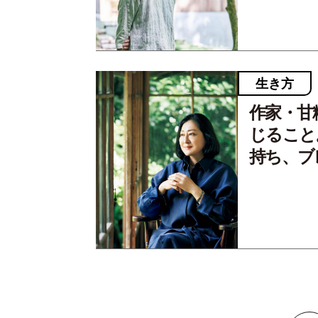
生き方
作家・甘
じること
持ち、ブ