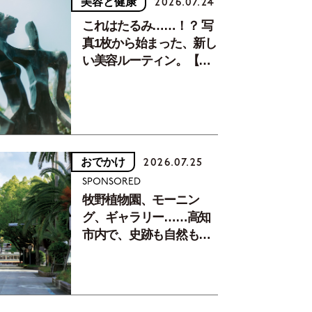
美容と健康
2026.07.24
これはたるみ……！？ 写
真1枚から始まった、新し
い美容ルーティン。【中
川正子さんフォトエッセ
イVol.2】
おでかけ
2026.07.25
SPONSORED
牧野植物園、モーニン
グ、ギャラリー……高知
市内で、史跡も自然もグ
ルメも楽しみ尽くす！
【地元の本屋さんとつく
った町歩きガイド／高知
編Part1】