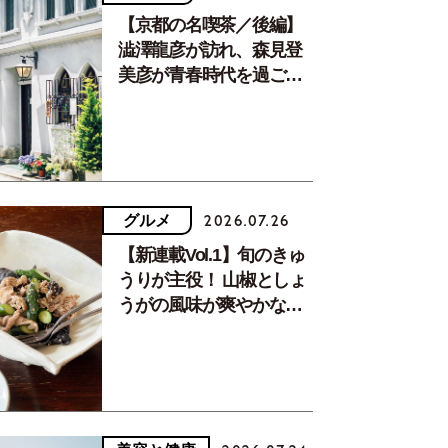
【京都の名喫茶／後編】
澁澤龍彦が訪れ、森見登
美彦が青春時代を過ごし
た文化が息づく居場所。
グルメ
2026.07.26
【新連載Vol.1】旬のきゅ
うりが主役！ 山椒としょ
うがの風味が爽やかな、
夏疲れを癒す10分おかず