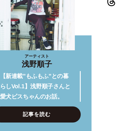
アーティスト
浅野順子
【新連載”もふもふ”との暮
らしVol.1】浅野順子さんと
愛犬ビスちゃんのお話。
記事を読む