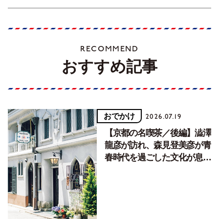
RECOMMEND
おすすめ記事
おでかけ
2026.07.19
【京都の名喫茶／後編】澁澤
龍彦が訪れ、森見登美彦が青
春時代を過ごした文化が息づ
く居場所。