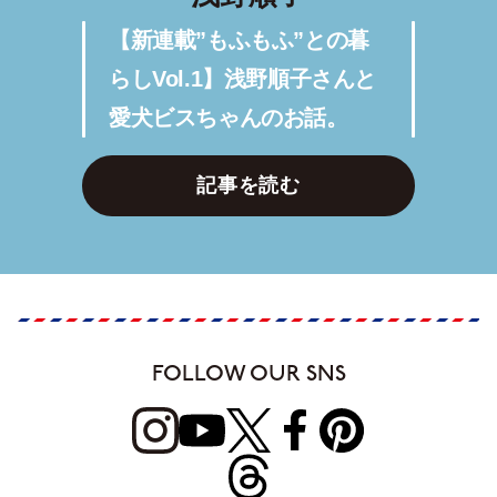
【新連載”もふもふ”との暮
らしVol.1】浅野順子さんと
愛犬ビスちゃんのお話。
記事を読む
FOLLOW OUR SNS