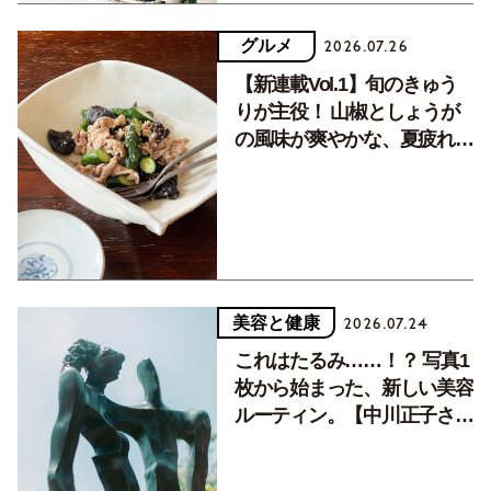
グルメ
2026.07.26
【新連載Vol.1】旬のきゅう
りが主役！ 山椒としょうが
の風味が爽やかな、夏疲れを
癒す10分おかず
美容と健康
2026.07.24
これはたるみ……！？ 写真1
枚から始まった、新しい美容
ルーティン。【中川正子さん
フォトエッセイVol.2】