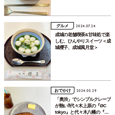
グルメ
2024.07.24
成城の老舗喫茶&甘味処で楽
しむ、ひんやりスイーツ＜成
城櫻子、成城風月堂＞
おでかけ
2024.05.29
「奥渋」でシンプルクレープ
が熱い⁈代々木上原の『ØC
tokyo』と代々木八幡の『ホ