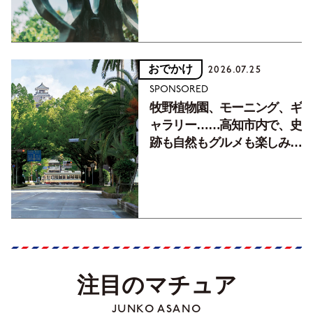
おでかけ
2026.07.25
SPONSORED
牧野植物園、モーニング、ギ
ャラリー……高知市内で、史
跡も自然もグルメも楽しみ尽
くす！【地元の本屋さんとつ
くった町歩きガイド／高知編
Part1】
注目のマチュア
JUNKO ASANO