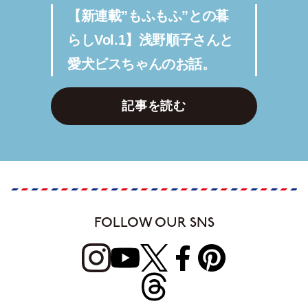
【新連載”もふもふ”との暮
らしVol.1】浅野順子さんと
愛犬ビスちゃんのお話。
記事を読む
FOLLOW OUR SNS