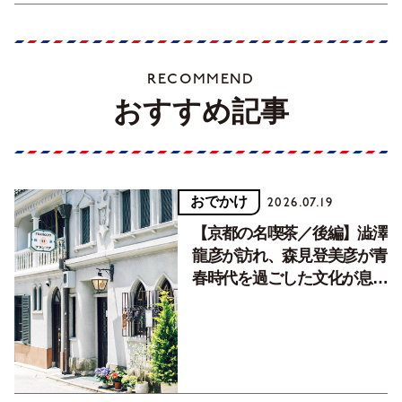
RECOMMEND
おすすめ記事
おでかけ
2026.07.19
【京都の名喫茶／後編】澁澤
龍彦が訪れ、森見登美彦が青
春時代を過ごした文化が息づ
く居場所。