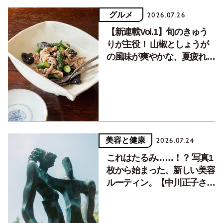
グルメ
2026.07.26
【新連載Vol.1】旬のきゅう
りが主役！ 山椒としょうが
の風味が爽やかな、夏疲れを
癒す10分おかず
美容と健康
2026.07.24
これはたるみ……！？ 写真1
枚から始まった、新しい美容
ルーティン。【中川正子さん
フォトエッセイVol.2】