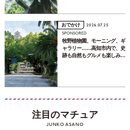
おでかけ
2026.07.25
SPONSORED
牧野植物園、モーニング、ギ
ャラリー……高知市内で、史
跡も自然もグルメも楽しみ尽
くす！【地元の本屋さんとつ
くった町歩きガイド／高知編
Part1】
注目のマチュア
JUNKO ASANO