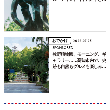
フォトエッセイVol.2】
おでかけ
2026.07.25
SPONSORED
牧野植物園、モーニング、ギ
ャラリー……高知市内で、史
跡も自然もグルメも楽しみ尽
くす！【地元の本屋さんとつ
くった町歩きガイド／高知編
Part1】