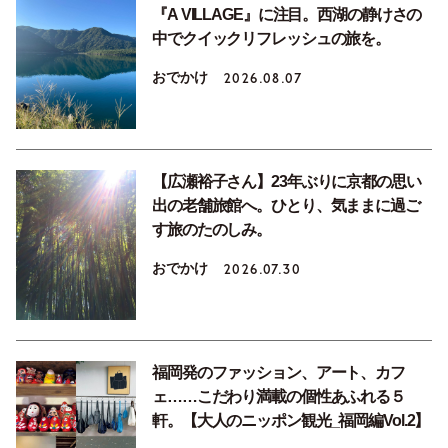
『A VILLAGE』に注目。西湖の静けさの
中でクイックリフレッシュの旅を。
おでかけ
2026.08.07
【広瀬裕子さん】23年ぶりに京都の思い
出の老舗旅館へ。ひとり、気ままに過ご
す旅のたのしみ。
おでかけ
2026.07.30
福岡発のファッション、アート、カフ
ェ……こだわり満載の個性あふれる５
軒。【大人のニッポン観光_福岡編Vol.2】