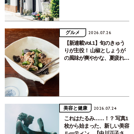
グルメ
2026.07.26
【新連載Vol.1】旬のきゅう
りが主役！ 山椒としょうが
の風味が爽やかな、夏疲れを
癒す10分おかず
美容と健康
2026.07.24
これはたるみ……！？ 写真1
枚から始まった、新しい美容
ルーティン。【中川正子さん