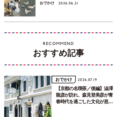
おでかけ
2026.06.21
RECOMMEND
おすすめ記事
おでかけ
2026.07.19
【京都の名喫茶／後編】澁澤
龍彦が訪れ、森見登美彦が青
春時代を過ごした文化が息づ
く居場所。