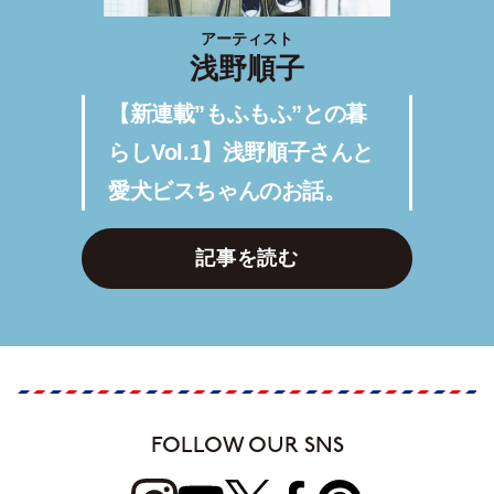
アーティスト
浅野順子
【新連載”もふもふ”との暮
らしVol.1】浅野順子さんと
愛犬ビスちゃんのお話。
記事を読む
FOLLOW OUR SNS