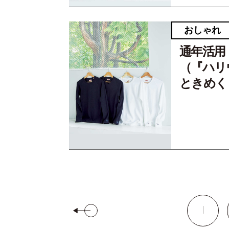
おしゃれ
通年活用
（『ハリ
ときめく
1