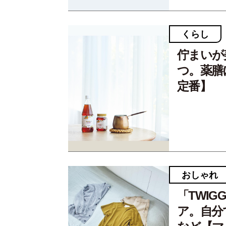
くらし
佇まいが
つ。薬膳
定番】
おしゃれ
「TWIG
ア。自分