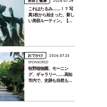
美容と健康
2026.07.24
これはたるみ……！？ 写
真1枚から始まった、新し
い美容ルーティン。【中
川正子さんフォトエッセ
イVol.2】
おでかけ
2026.07.25
SPONSORED
牧野植物園、モーニン
グ、ギャラリー……高知
市内で、史跡も自然もグ
ルメも楽しみ尽くす！
【地元の本屋さんとつく
った町歩きガイド／高知
編Part1】