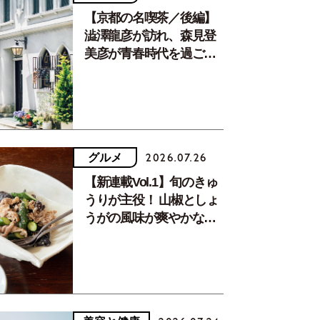
【京都の名喫茶／後編】
澁澤龍彦が訪れ、森見登
美彦が青春時代を過ごし
た文化が息づく居場所。
グルメ
2026.07.26
【新連載Vol.1】旬のきゅ
うりが主役！ 山椒としょ
うがの風味が爽やかな、
夏疲れを癒す10分おかず