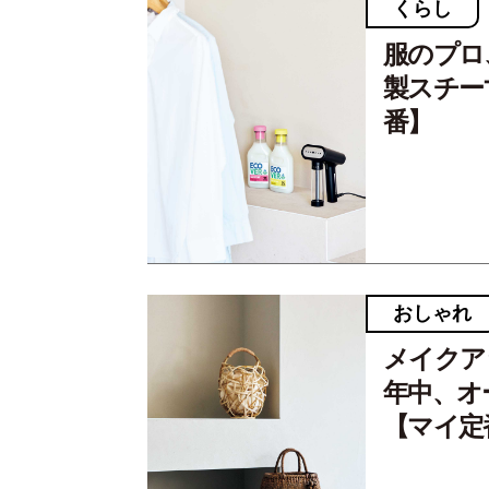
くらし
服のプロ
製スチー
番】
おしゃれ
メイクア
年中、オ
【マイ定