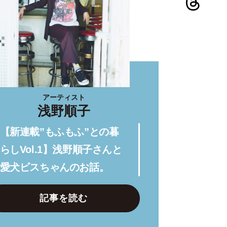
アーティスト
浅野順子
【新連載”もふもふ”との暮
らしVol.1】浅野順子さんと
愛犬ビスちゃんのお話。
記事を読む