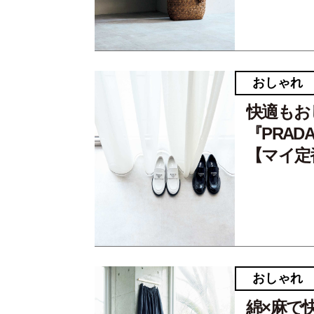
おしゃれ
快適もお
『PRAD
【マイ定
おしゃれ
綿×麻で