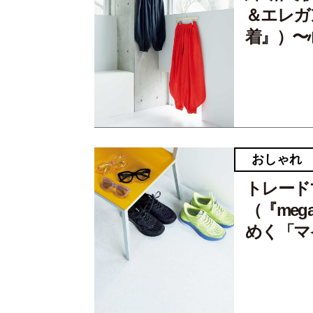
＆エレガ
着』）〜
おしゃれ
トレード
（『mega
めく「マ