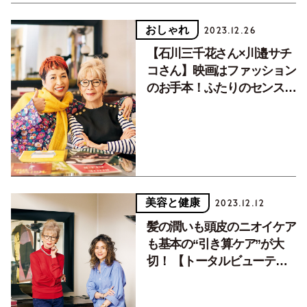
おしゃれ
2023.12.26
【石川三千花さん×川邉サチ
コさん】映画はファッション
のお手本！ふたりのセンスを
刺激した映画とは【前編】
美容と健康
2023.12.12
髪の潤いも頭皮のニオイケア
も基本の“引き算ケア”が大
切！ 【トータルビューティ
ーアドバイザーの美木ちがや
さん・川邉サチコさん】