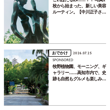
枚から始まった、新しい美容
ルーティン。【中川正子さん
フォトエッセイVol.2】
おでかけ
2026.07.25
SPONSORED
牧野植物園、モーニング、ギ
ャラリー……高知市内で、史
跡も自然もグルメも楽しみ尽
くす！【地元の本屋さんとつ
くった町歩きガイド／高知編
Part1】