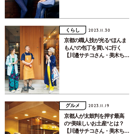
くらし
2023.11.30
京都の職人技が光る“ほんま
もん”の包丁を買いに行く
【川邉サチコさん・美木ちが
やさんの母娘旅】
グルメ
2023.11.19
京都人が太鼓判を押す最高
の“美味しいお土産”とは？
【川邉サチコさん・美木ちが