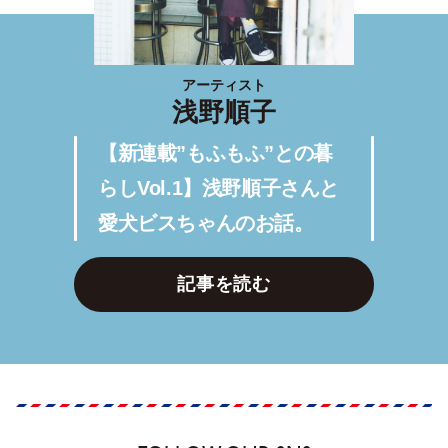
アーティスト
浅野順子
【新連載”もふもふ”との暮
らしVol.1】浅野順子さんと
愛犬ビスちゃんのお話。
記事を読む