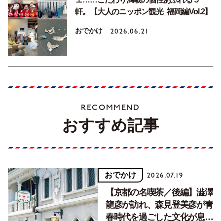
軒。【大人のニッポン観光_福岡編Vol.2】
おでかけ
2026.06.21
RECOMMEND
おすすめ記事
おでかけ
2026.07.19
【京都の名喫茶／後編】澁澤
龍彦が訪れ、森見登美彦が青
春時代を過ごした文化が息づ