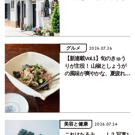
く居場所。
グルメ
2026.07.26
【新連載Vol.1】旬のきゅう
りが主役！ 山椒としょうが
の風味が爽やかな、夏疲れを
癒す10分おかず
美容と健康
2026.07.24
これはたるみ……！？ 写真1