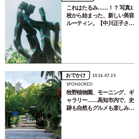
これはたるみ……！？ 写真1
枚から始まった、新しい美容
ルーティン。【中川正子さん
フォトエッセイVol.2】
おでかけ
2026.07.25
SPONSORED
牧野植物園、モーニング、ギ
ャラリー……高知市内で、史
跡も自然もグルメも楽しみ尽
くす！【地元の本屋さんとつ
くった町歩きガイド／高知編
Part1】