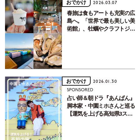
おでかけ
2026.03.07
春旅は食もアートも充実の広
島へ。「世界で最も美しい美
術館」、牡蠣やクラフトジン
など大人を満たす7スポット
おでかけ
2026.01.30
SPONSORED
占い師＆朝ドラ『あんぱん』
脚本家・中園ミホさんと巡る
【運気を上げる高知県3スポ
ット】