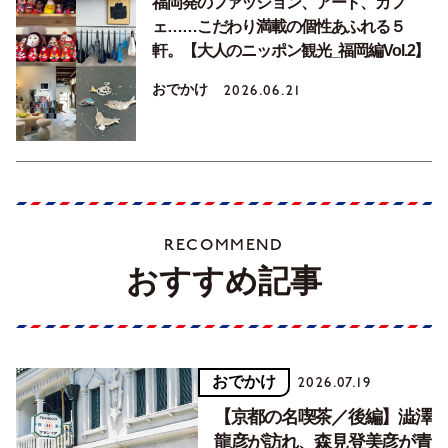
福岡発のファッション、アート、カフ
ェ……こだわり満載の個性あふれる５
軒。【大人のニッポン観光_福岡編Vol.2】
おでかけ
2026.06.21
RECOMMEND
おすすめ記事
おでかけ
2026.07.19
【京都の名喫茶／後編】澁澤
龍彦が訪れ、森見登美彦が青