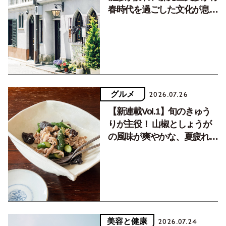
春時代を過ごした文化が息づ
く居場所。
グルメ
2026.07.26
【新連載Vol.1】旬のきゅう
りが主役！ 山椒としょうが
の風味が爽やかな、夏疲れを
癒す10分おかず
美容と健康
2026.07.24