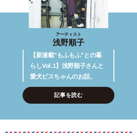
アーティスト
浅野順子
【新連載”もふもふ”との暮
らしVol.1】浅野順子さんと
愛犬ビスちゃんのお話。
記事を読む