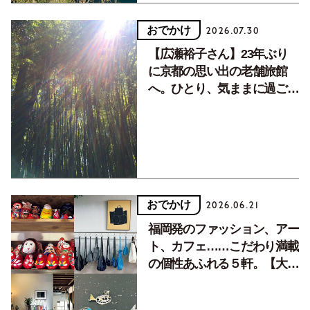
おでかけ
2026.07.30
【広瀬裕子さん】23年ぶり
に京都の思い出の老舗旅館
へ。ひとり、気ままに過ごす
旅のたのしみ。
おでかけ
2026.06.21
福岡発のファッション、アー
ト、カフェ……こだわり満載
の個性あふれる５軒。【大人
のニッポン観光_福岡編
Vol.2】