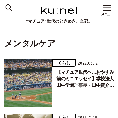
メニュー
"マチュア"世代のときめき、全部。
メンタルケア
くらし
2022.06.12
【マチュア世代へ…おやすみ
前のミニエッセイ】学校法人
田中学園理事長・田中賢介さ
ん「ひっこめヘタクソ」
くらし
2021.12.28