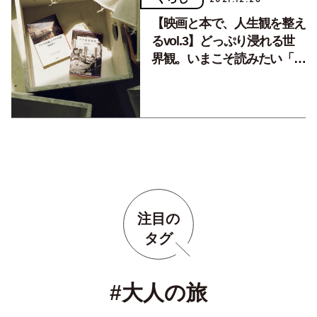
【映画と本で、人生観を整え
るvol.3】どっぷり浸れる世
界観。いまこそ読みたい「Ｓ
ＮＳとは対照的な、深いアプ
ローチ」の本。
注目の
タグ
#大人の旅