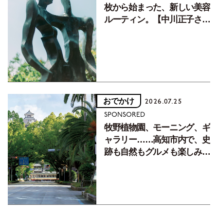
枚から始まった、新しい美容
ルーティン。【中川正子さん
フォトエッセイVol.2】
おでかけ
2026.07.25
SPONSORED
牧野植物園、モーニング、ギ
ャラリー……高知市内で、史
跡も自然もグルメも楽しみ尽
くす！【地元の本屋さんとつ
くった町歩きガイド／高知編
Part1】