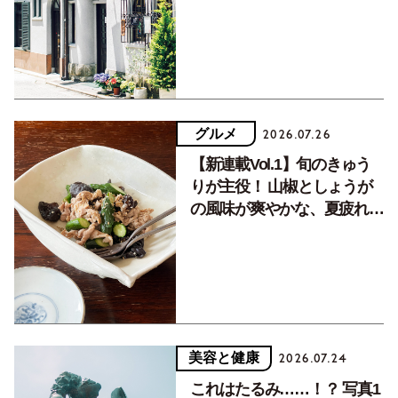
く居場所。
グルメ
2026.07.26
【新連載Vol.1】旬のきゅう
りが主役！ 山椒としょうが
の風味が爽やかな、夏疲れを
癒す10分おかず
美容と健康
2026.07.24
これはたるみ……！？ 写真1