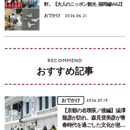
軒。【大人のニッポン観光_福岡編Vol.2】
おでかけ
2026.06.21
RECOMMEND
おすすめ記事
おでかけ
2026.07.19
【京都の名喫茶／後編】澁澤
龍彦が訪れ、森見登美彦が青
春時代を過ごした文化が息づ