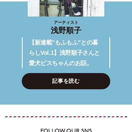
アーティスト
浅野順子
【新連載”もふもふ”との暮
らしVol.1】浅野順子さんと
愛犬ビスちゃんのお話。
記事を読む
FOLLOW OUR SNS