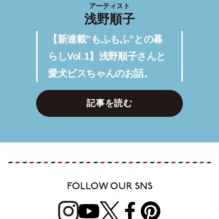
アーティスト
浅野順子
【新連載”もふもふ”との暮
らしVol.1】浅野順子さんと
愛犬ビスちゃんのお話。
記事を読む
FOLLOW OUR SNS