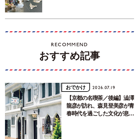
RECOMMEND
おすすめ記事
おでかけ
2026.07.19
【京都の名喫茶／後編】澁澤
龍彦が訪れ、森見登美彦が青
春時代を過ごした文化が息づ
く居場所。