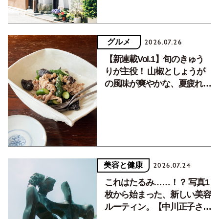
グルメ
2026.07.26
【新連載Vol.1】旬のきゅう
りが主役！ 山椒としょうが
の風味が爽やかな、夏疲れを
癒す10分おかず
美容と健康
2026.07.24
これはたるみ……！？ 写真1
枚から始まった、新しい美容
ルーティン。【中川正子さん
フォトエッセイVol.2】