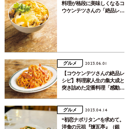
料理が格段に美味しくなるコ
ウケンテツさんの「絶品レシ
ピ」3選
グルメ
2023.06.01
【コウケンテツさんの絶品レ
シピ】料理家人生の集大成と
突き詰めた定番料理「感動ナ
ポリタン」
グルメ
2023.04.14
“初恋ナポリタン”を求めて。
洋食の元祖『煉瓦亭』（銀