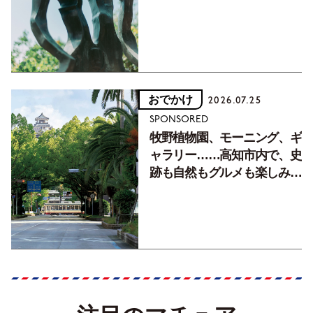
おでかけ
2026.07.25
SPONSORED
牧野植物園、モーニング、ギ
ャラリー……高知市内で、史
跡も自然もグルメも楽しみ尽
くす！【地元の本屋さんとつ
くった町歩きガイド／高知編
Part1】