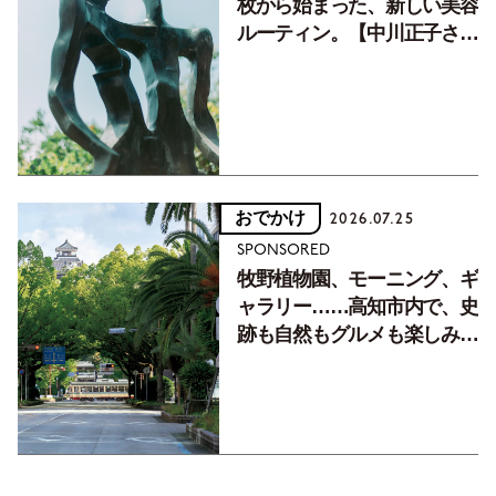
枚から始まった、新しい美容
ルーティン。【中川正子さん
フォトエッセイVol.2】
おでかけ
2026.07.25
SPONSORED
牧野植物園、モーニング、ギ
ャラリー……高知市内で、史
跡も自然もグルメも楽しみ尽
くす！【地元の本屋さんとつ
くった町歩きガイド／高知編
Part1】