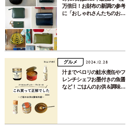
万倍日！お財布の新調の参考
に「おしゃれさんたちのお財
布6選」
グルメ
2024.12.28
汁までペロリの鮭水煮缶やフ
レンチシェフお墨付きの魚醤
など！ごはんのお供＆調味料
編「これ買って正解でした」