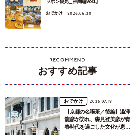
ッポン観光＿福岡編Vol.1】
おでかけ
2026.06.20
RECOMMEND
おすすめ記事
おでかけ
2026.07.19
【京都の名喫茶／後編】澁澤
龍彦が訪れ、森見登美彦が青
春時代を過ごした文化が息づ
く居場所。