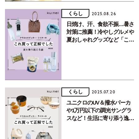
くらし
2025.08.26
日焼け、汗、食欲不振…暑さ
対策に推薦！冷やしグルメや
夏おしゃれグッズなど「これ
買って正解でした」
くらし
2025.07.20
ユニクロのUV＆撥水パーカ
や1万円以下の調光サングラ
スなど！生活に寄り添う逸品
揃いの「これ買って正解でし
た」