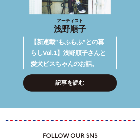
アーティスト
浅野順子
【新連載”もふもふ”との暮
らしVol.1】浅野順子さんと
愛犬ビスちゃんのお話。
記事を読む
FOLLOW OUR SNS