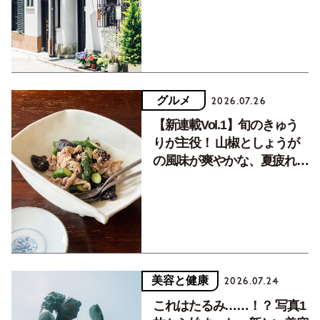
グルメ
2026.07.26
【新連載Vol.1】旬のきゅう
りが主役！ 山椒としょうが
の風味が爽やかな、夏疲れを
癒す10分おかず
美容と健康
2026.07.24
これはたるみ……！？ 写真1