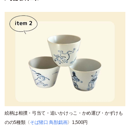
絵柄は相撲・弓当て・追いかけっこ・かめ運び・かずけも
のの5種類〈
そば猪口 鳥獣戯画
〉1,500円