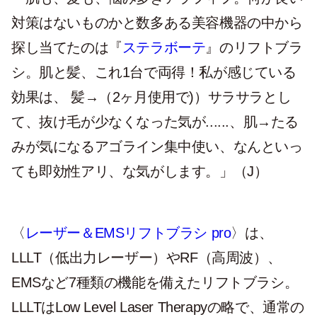
対策はないものかと数多ある美容機器の中から
探し当てたのは『
ステラボーテ
』のリフトブラ
シ。肌と髪、これ1台で両得！私が感じている
効果は、 髪→（2ヶ月使用で)）サラサラとし
て、抜け毛が少なくなった気が......、肌→たる
みが気になるアゴライン集中使い、なんといっ
ても即効性アリ、な気がします。」（J）
〈
レーザー＆EMSリフトブラシ pro
〉は、
LLLT（低出力レーザー）やRF（高周波）、
EMSなど7種類の機能を備えたリフトブラシ。
LLLTはLow Level Laser Therapyの略で、通常の