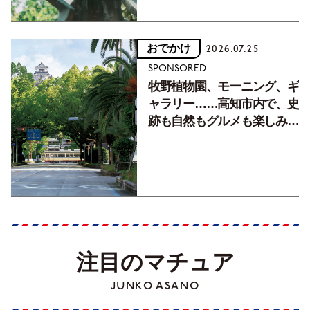
おでかけ
2026.07.25
SPONSORED
牧野植物園、モーニング、ギ
ャラリー……高知市内で、史
跡も自然もグルメも楽しみ尽
くす！【地元の本屋さんとつ
くった町歩きガイド／高知編
Part1】
注目のマチュア
JUNKO ASANO