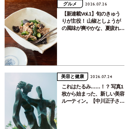
グルメ
2026.07.26
【新連載Vol.1】旬のきゅう
りが主役！ 山椒としょうが
の風味が爽やかな、夏疲れを
癒す10分おかず
美容と健康
2026.07.24
これはたるみ……！？ 写真1
枚から始まった、新しい美容
ルーティン。【中川正子さん
フォトエッセイVol.2】