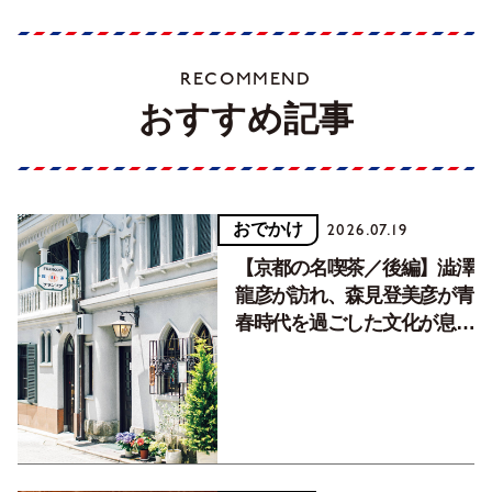
RECOMMEND
おすすめ記事
おでかけ
2026.07.19
【京都の名喫茶／後編】澁澤
龍彦が訪れ、森見登美彦が青
春時代を過ごした文化が息づ
く居場所。