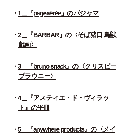
1＿『pageaérée』のパジャマ
2＿『BARBAR』の〈そば猪口 鳥獣
戯画〉
3＿『bruno snack』の〈クリスピー
ブラウニー〉
4＿『アスティエ・ド・ヴィラッ
ト』の平皿
5＿『anywhere products』の〈メイ