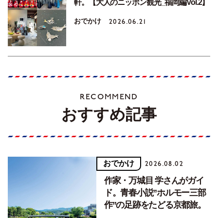
軒。【大人のニッポン観光_福岡編Vol.2】
おでかけ
2026.06.21
RECOMMEND
おすすめ記事
おでかけ
2026.08.02
作家・万城目 学さんがガイ
ド。青春小説”ホルモー三部
作”の足跡をたどる京都旅。