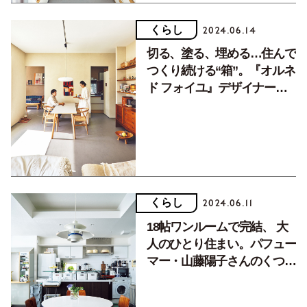
くらし
2024.06.14
切る、塗る、埋める…住んで
つくり続ける“箱”。『オルネ
ド フォイユ』デザイナー・
谷 ヒュンスクさん（前編）
くらし
2024.06.11
18帖ワンルームで完結、 大
人のひとり住まい。パフュー
マー・山藤陽子さんのくつろ
げる部屋（後編）