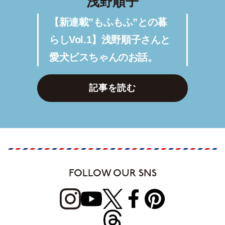
浅野順子
【新連載”もふもふ”との暮
らしVol.1】浅野順子さんと
愛犬ビスちゃんのお話。
記事を読む
FOLLOW OUR SNS