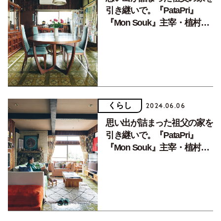
引き継いで。『PataPri』
『Mon Souk』主宰・植村雅
子さんのくつろげる部屋（後
編）
くらし
2024.06.06
思い出が詰まった祖父の家を
引き継いで。『PataPri』
『Mon Souk』主宰・植村雅
子さんのくつろげる部屋(前
編)