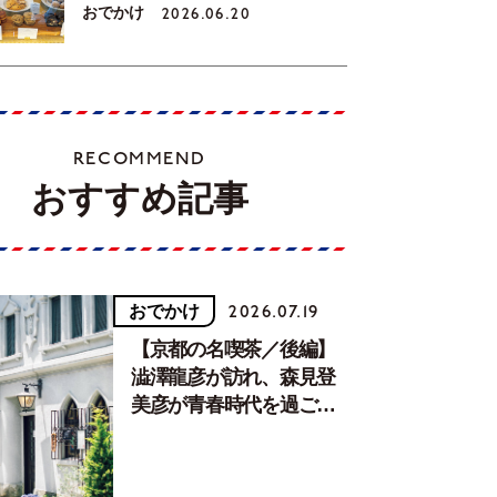
おでかけ
2026.06.20
RECOMMEND
おすすめ記事
おでかけ
2026.07.19
【京都の名喫茶／後編】
澁澤龍彦が訪れ、森見登
美彦が青春時代を過ごし
た文化が息づく居場所。