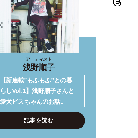
アーティスト
浅野順子
【新連載”もふもふ”との暮
らしVol.1】浅野順子さんと
愛犬ビスちゃんのお話。
記事を読む