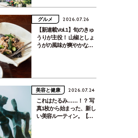
グルメ
2026.07.26
【新連載Vol.1】旬のきゅ
うりが主役！ 山椒としょ
うがの風味が爽やかな、
夏疲れを癒す10分おかず
美容と健康
2026.07.24
これはたるみ……！？ 写
真1枚から始まった、新し
い美容ルーティン。【中
川正子さんフォトエッセ
イVol.2】