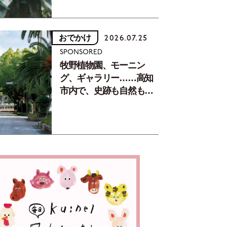
おでかけ
2026.07.25
SPONSORED
牧野植物園、モーニン
グ、ギャラリー……高知
市内で、史跡も自然もグ
ルメも楽しみ尽くす！
【地元の本屋さんとつく
った町歩きガイド／高知
編Part1】