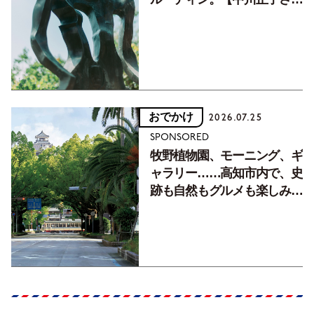
フォトエッセイVol.2】
おでかけ
2026.07.25
SPONSORED
牧野植物園、モーニング、ギ
ャラリー……高知市内で、史
跡も自然もグルメも楽しみ尽
くす！【地元の本屋さんとつ
くった町歩きガイド／高知編
Part1】