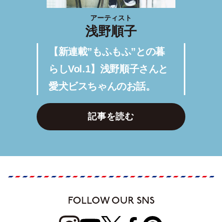
アーティスト
浅野順子
【新連載”もふもふ”との暮
らしVol.1】浅野順子さんと
愛犬ビスちゃんのお話。
記事を読む
FOLLOW OUR SNS