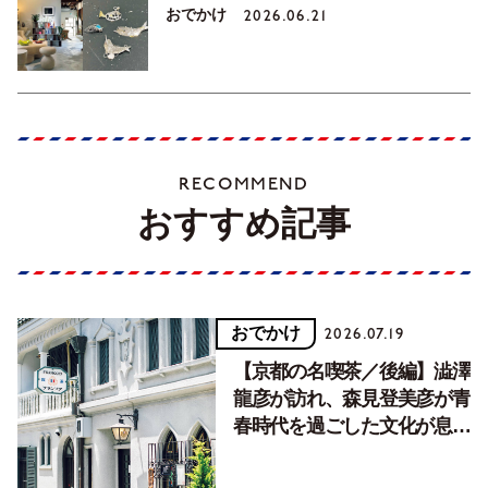
おでかけ
2026.06.21
RECOMMEND
おすすめ記事
おでかけ
2026.07.19
【京都の名喫茶／後編】澁澤
龍彦が訪れ、森見登美彦が青
春時代を過ごした文化が息づ
く居場所。