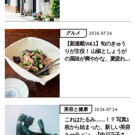
グルメ
2026.07.26
【新連載Vol.1】旬のきゅう
りが主役！ 山椒としょうが
の風味が爽やかな、夏疲れを
癒す10分おかず
美容と健康
2026.07.24
これはたるみ……！？ 写真1
枚から始まった、新しい美容
ルーティン。【中川正子さん