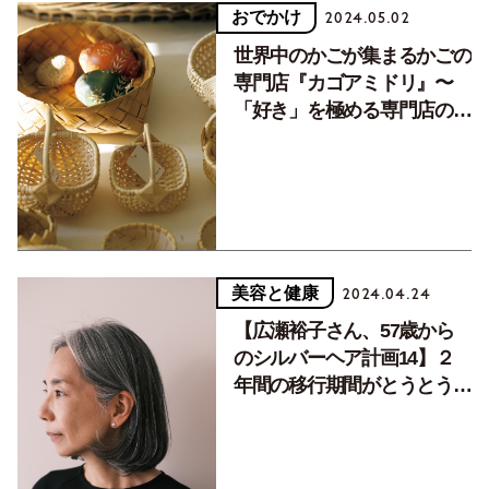
おでかけ
2024.05.02
世界中のかごが集まるかごの
専門店『カゴアミドリ』〜
「好き」を極める専門店の世
界その3〜かご
美容と健康
2024.04.24
【広瀬裕子さん、57歳から
のシルバーヘア計画14】２
年間の移行期間がとうとう終
わりました