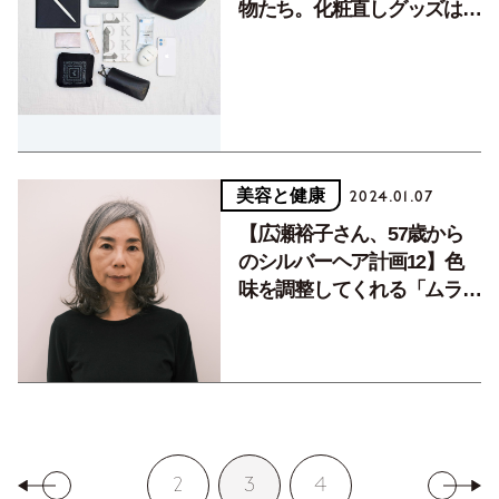
物たち。化粧直しグッズは潤
いチャージを重視して
美容と健康
2024.01.07
【広瀬裕子さん、57歳から
のシルバーヘア計画12】色
味を調整してくれる「ムラシ
ャン」すごい
2
3
4