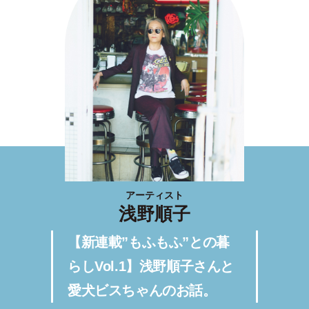
アーティスト
浅野順子
【新連載”もふもふ”との暮
らしVol.1】浅野順子さんと
愛犬ビスちゃんのお話。