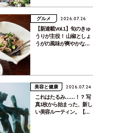
グルメ
2026.07.26
【新連載Vol.1】旬のきゅ
うりが主役！ 山椒としょ
うがの風味が爽やかな、
夏疲れを癒す10分おかず
美容と健康
2026.07.24
これはたるみ……！？ 写
真1枚から始まった、新し
い美容ルーティン。【中
川正子さんフォトエッセ
イVol.2】