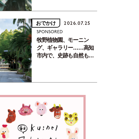
おでかけ
2026.07.25
SPONSORED
牧野植物園、モーニン
グ、ギャラリー……高知
市内で、史跡も自然もグ
ルメも楽しみ尽くす！
【地元の本屋さんとつく
った町歩きガイド／高知
編Part1】