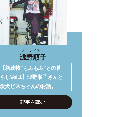
アーティスト
浅野順子
【新連載”もふもふ”との暮
らしVol.1】浅野順子さんと
愛犬ビスちゃんのお話。
記事を読む