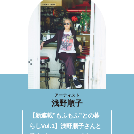
アーティスト
浅野順子
【新連載”もふもふ”との暮
らしVol.1】浅野順子さんと