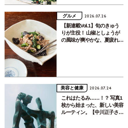
グルメ
2026.07.26
【新連載Vol.1】旬のきゅう
りが主役！ 山椒としょうが
の風味が爽やかな、夏疲れを
癒す10分おかず
美容と健康
2026.07.24
これはたるみ……！？ 写真1
枚から始まった、新しい美容
ルーティン。【中川正子さん
フォトエッセイVol.2】