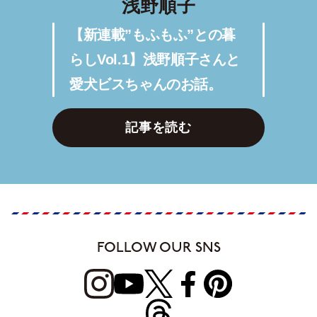
浅野順子
【新連載”もふもふ”との暮
らしVol.1】浅野順子さんと
愛犬ビスちゃんのお話。
記事を読む
FOLLOW OUR SNS