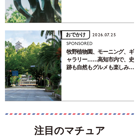
おでかけ
2026.07.25
SPONSORED
牧野植物園、モーニング、ギ
ャラリー……高知市内で、史
跡も自然もグルメも楽しみ尽
くす！【地元の本屋さんとつ
くった町歩きガイド／高知編
Part1】
注目のマチュア