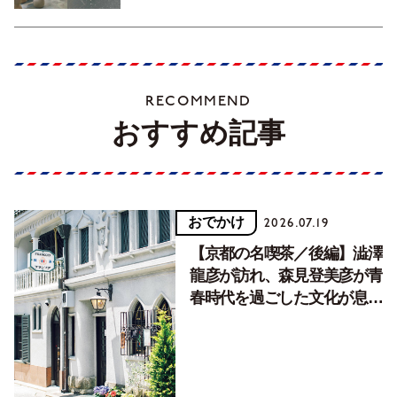
RECOMMEND
おすすめ記事
おでかけ
2026.07.19
【京都の名喫茶／後編】澁澤
龍彦が訪れ、森見登美彦が青
春時代を過ごした文化が息づ
く居場所。