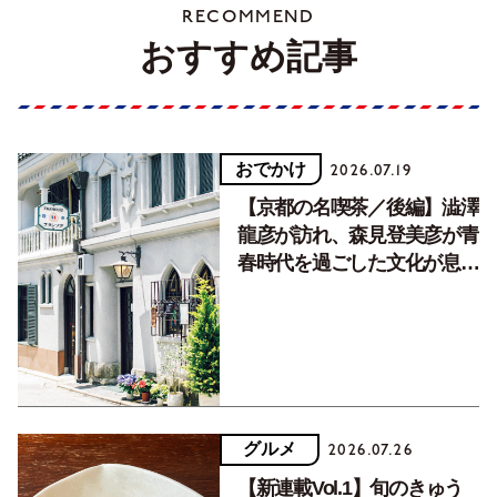
RECOMMEND
おすすめ記事
おでかけ
2026.07.19
【京都の名喫茶／後編】澁澤
龍彦が訪れ、森見登美彦が青
春時代を過ごした文化が息づ
く居場所。
グルメ
2026.07.26
【新連載Vol.1】旬のきゅう