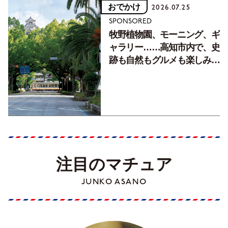
おでかけ
2026.07.25
SPONSORED
牧野植物園、モーニング、ギ
ャラリー……高知市内で、史
跡も自然もグルメも楽しみ尽
くす！【地元の本屋さんとつ
くった町歩きガイド／高知編
Part1】
注目のマチュア
JUNKO ASANO