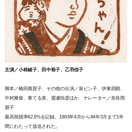
主演／小林綾子、田中裕子、乙羽信子
脚本／橋田壽賀子、その他の出演／泉ピン子、伊東四朗、
中村雅俊、東てる美、渡瀬恒彦ほか、ナレーター／奈良岡
朋子
最高視聴率62.9%を記録。1983年4月から84年3月まで1年
間にわたって放送された。