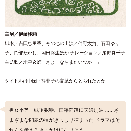
主演／伊藤沙莉
脚本／吉田恵里香、その他の出演／仲野太賀、石田ゆり
子、岡部たかし、岡田将生ほか ナレーション／尾野真千子
主題歌／米津玄師「さよーならまたいつか！」
タイトルは中国・韓非子の言葉からとられたとか。
男女平等、戦争犯罪、国籍問題に夫婦別姓 ......さ
まざまな問題の種がぎっしり詰まった ドラマはそ
れらを考えるきっかけになりそう。