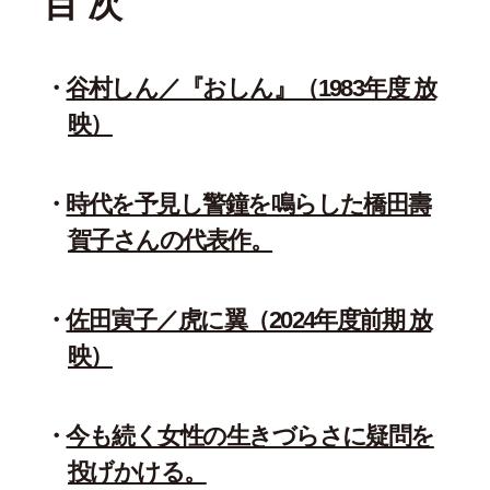
目 次
谷村しん／『おしん』（1983年度 放
映）
時代を予見し警鐘を鳴らした橋田壽
賀子さんの代表作。
佐田寅子／虎に翼（2024年度前期 放
映）
今も続く女性の生きづらさに疑問を
投げかける。