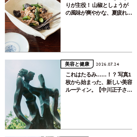
りが主役！ 山椒としょうが
の風味が爽やかな、夏疲れを
癒す10分おかず
美容と健康
2026.07.24
これはたるみ……！？ 写真1
枚から始まった、新しい美容
ルーティン。【中川正子さん
フォトエッセイVol.2】