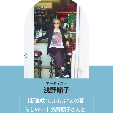
アーティスト
浅野順子
【新連載”もふもふ”との暮
らしVol.1】浅野順子さんと