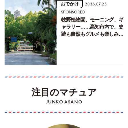
おでかけ
2026.07.25
SPONSORED
牧野植物園、モーニング、ギ
ャラリー……高知市内で、史
跡も自然もグルメも楽しみ尽
くす！【地元の本屋さんとつ
くった町歩きガイド／高知編
Part1】
注目のマチュア
JUNKO ASANO