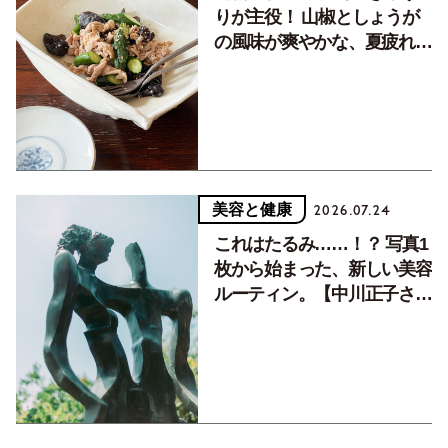
りが主役！ 山椒としょうが
の風味が爽やかな、夏疲れを
癒す10分おかず
美容と健康
2026.07.24
これはたるみ……！？ 写真1
枚から始まった、新しい美容
ルーティン。【中川正子さん
フォトエッセイVol.2】