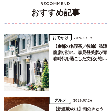
RECOMMEND
おすすめ記事
おでかけ
2026.07.19
【京都の名喫茶／後編】澁澤
龍彦が訪れ、森見登美彦が青
春時代を過ごした文化が息づ
く居場所。
グルメ
2026.07.26
【新連載Vol.1】旬のきゅう