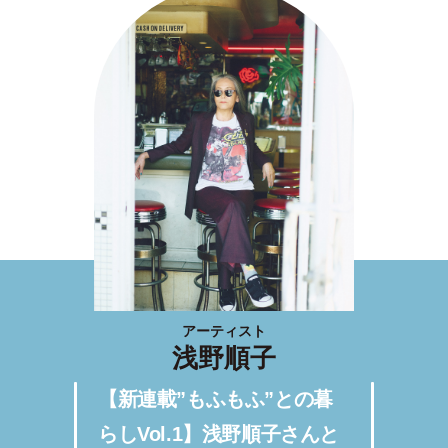
アーティスト
浅野順子
【新連載”もふもふ”との暮
らしVol.1】浅野順子さんと