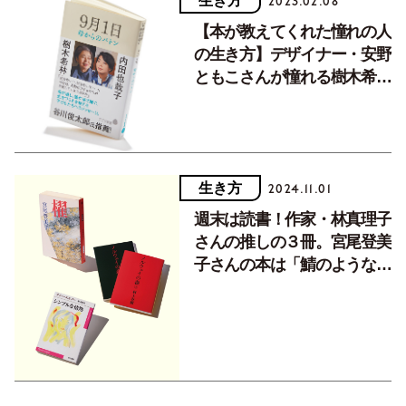
生き方
2023.02.08
【本が教えてくれた憧れの人
の生き方】デザイナー・安野
ともこさんが憧れる樹木希林
さんの包容力
生き方
2024.11.01
週末は読書！作家・林真理子
さんの推しの３冊。宮尾登美
子さんの本は「鯖のような」
旨み成分たっぷり