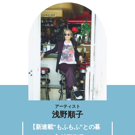
アーティスト
浅野順子
【新連載”もふもふ”との暮