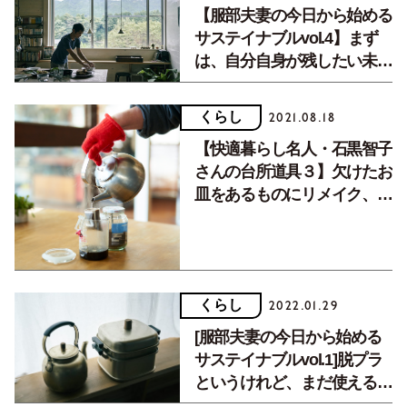
【服部夫妻の今日から始める
サステイナブルvol.4】まず
は、自分自身が残したい未来
の姿について考える
くらし
2021.08.18
【快適暮らし名人・石黒智子
さんの台所道具３】欠けたお
皿をあるものにリメイク、そ
のアイデアは？
くらし
2022.01.29
[服部夫妻の今日から始める
サステイナブルvol.1]脱プラ
というけれど、まだ使えるも
のはどうする？