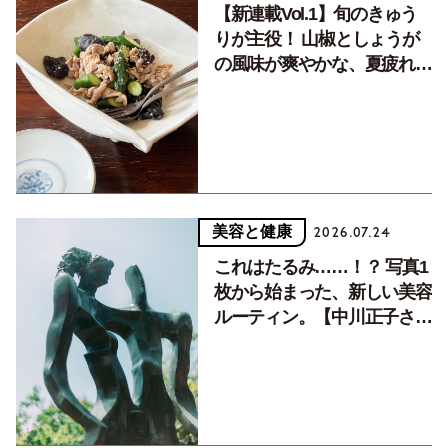
【新連載Vol.1】旬のきゅう
りが主役！ 山椒としょうが
の風味が爽やかな、夏疲れを
癒す10分おかず
美容と健康
2026.07.24
これはたるみ……！？ 写真1
枚から始まった、新しい美容
ルーティン。【中川正子さん
フォトエッセイVol.2】