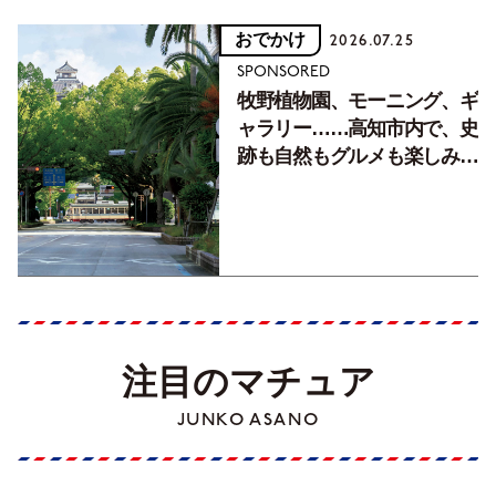
おでかけ
2026.07.25
SPONSORED
牧野植物園、モーニング、ギ
ャラリー……高知市内で、史
跡も自然もグルメも楽しみ尽
くす！【地元の本屋さんとつ
くった町歩きガイド／高知編
Part1】
注目のマチュア
JUNKO ASANO