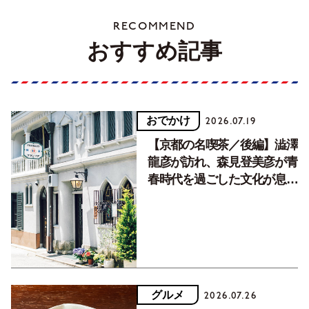
RECOMMEND
おすすめ記事
おでかけ
2026.07.19
【京都の名喫茶／後編】澁澤
龍彦が訪れ、森見登美彦が青
春時代を過ごした文化が息づ
く居場所。
グルメ
2026.07.26