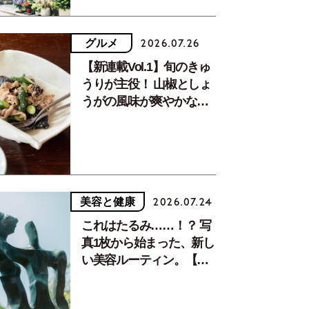
グルメ
2026.07.26
【新連載Vol.1】旬のきゅ
うりが主役！ 山椒としょ
うがの風味が爽やかな、
夏疲れを癒す10分おかず
美容と健康
2026.07.24
これはたるみ……！？ 写
真1枚から始まった、新し
い美容ルーティン。【中
川正子さんフォトエッセ
イVol.2】