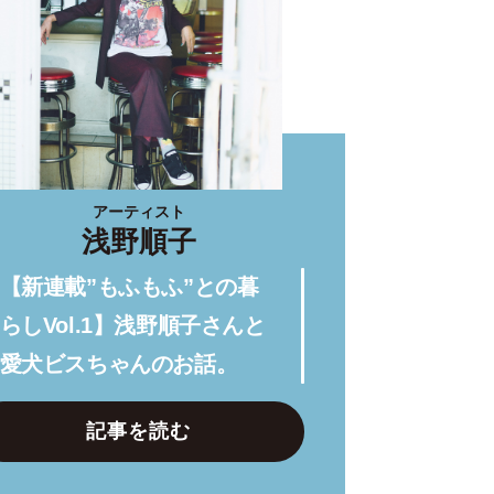
アーティスト
浅野順子
【新連載”もふもふ”との暮
らしVol.1】浅野順子さんと
愛犬ビスちゃんのお話。
記事を読む