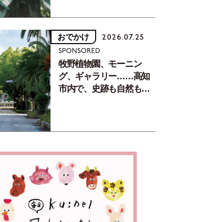
おでかけ
2026.07.25
SPONSORED
牧野植物園、モーニン
グ、ギャラリー……高知
市内で、史跡も自然もグ
ルメも楽しみ尽くす！
【地元の本屋さんとつく
った町歩きガイド／高知
編Part1】