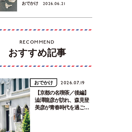
おでかけ
2026.06.21
RECOMMEND
おすすめ記事
おでかけ
2026.07.19
【京都の名喫茶／後編】
澁澤龍彦が訪れ、森見登
美彦が青春時代を過ごし
た文化が息づく居場所。