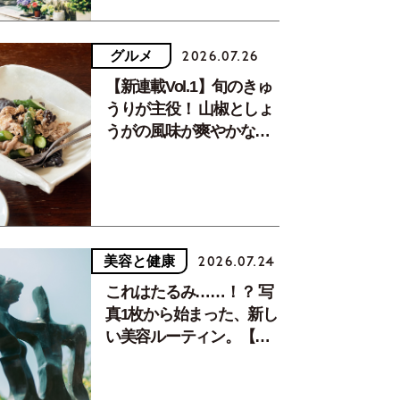
グルメ
2026.07.26
【新連載Vol.1】旬のきゅ
うりが主役！ 山椒としょ
うがの風味が爽やかな、
夏疲れを癒す10分おかず
美容と健康
2026.07.24
これはたるみ……！？ 写
真1枚から始まった、新し
い美容ルーティン。【中
川正子さんフォトエッセ
イVol.2】