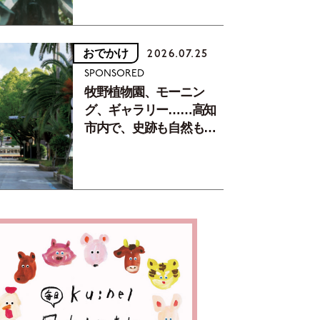
おでかけ
2026.07.25
SPONSORED
牧野植物園、モーニン
グ、ギャラリー……高知
市内で、史跡も自然もグ
ルメも楽しみ尽くす！
【地元の本屋さんとつく
った町歩きガイド／高知
編Part1】