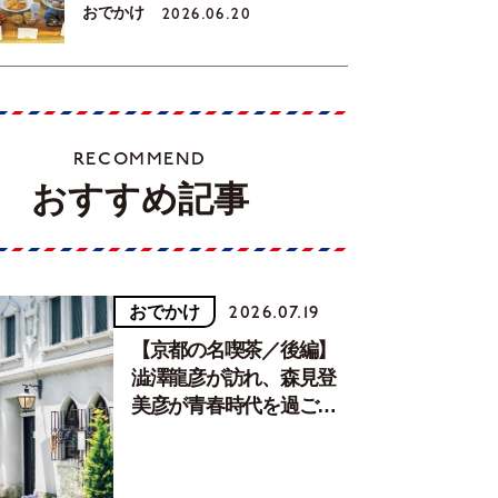
おでかけ
2026.06.20
RECOMMEND
おすすめ記事
おでかけ
2026.07.19
【京都の名喫茶／後編】
澁澤龍彦が訪れ、森見登
美彦が青春時代を過ごし
た文化が息づく居場所。