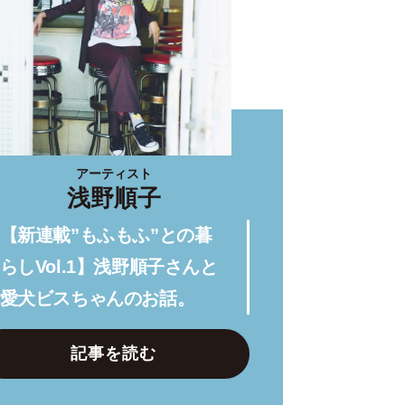
アーティスト
浅野順子
【新連載”もふもふ”との暮
らしVol.1】浅野順子さんと
愛犬ビスちゃんのお話。
記事を読む