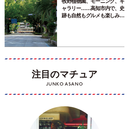
牧野植物園、モーニング、ギ
ャラリー……高知市内で、史
跡も自然もグルメも楽しみ尽
くす！【地元の本屋さんとつ
くった町歩きガイド／高知編
Part1】
注目のマチュア
JUNKO ASANO