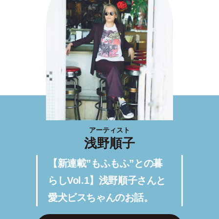
アーティスト
浅野順子
【新連載”もふもふ”との暮
らしVol.1】浅野順子さんと
愛犬ビスちゃんのお話。