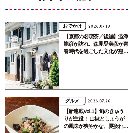
おでかけ
2026.07.19
【京都の名喫茶／後編】澁澤
龍彦が訪れ、森見登美彦が青
春時代を過ごした文化が息づ
く居場所。
グルメ
2026.07.26
【新連載Vol.1】旬のきゅう
りが主役！ 山椒としょうが
の風味が爽やかな、夏疲れを