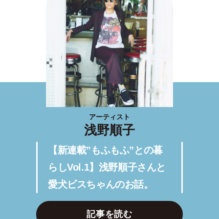
アーティスト
浅野順子
【新連載”もふもふ”との暮
らしVol.1】浅野順子さんと
愛犬ビスちゃんのお話。
記事を読む