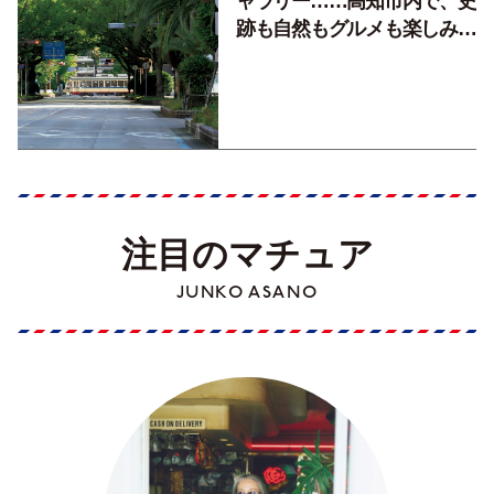
ャラリー……高知市内で、史
跡も自然もグルメも楽しみ尽
くす！【地元の本屋さんとつ
くった町歩きガイド／高知編
Part1】
注目のマチュア
JUNKO ASANO