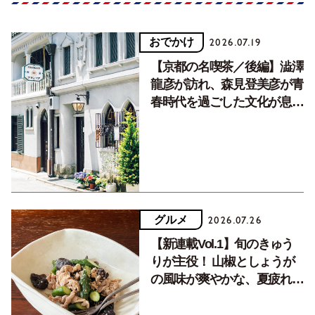
おでかけ
2026.07.19
【京都の名喫茶／後編】澁澤
龍彦が訪れ、森見登美彦が青
春時代を過ごした文化が息づ
く居場所。
グルメ
2026.07.26
【新連載Vol.1】旬のきゅう
りが主役！ 山椒としょうが
の風味が爽やかな、夏疲れを
癒す10分おかず