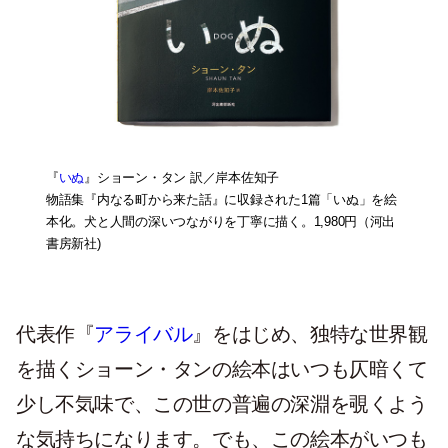
『
いぬ
』ショーン・タン 訳／岸本佐知子
物語集『内なる町から来た話』に収録された1篇「いぬ」を絵
本化。犬と人間の深いつながりを丁寧に描く。1,980円（河出
書房新社)
代表作『
アライバル
』をはじめ、独特な世界観
を描くショーン・タンの絵本はいつも仄暗くて
少し不気味で、この世の普遍の深淵を覗くよう
な気持ちになります。でも、この絵本がいつも