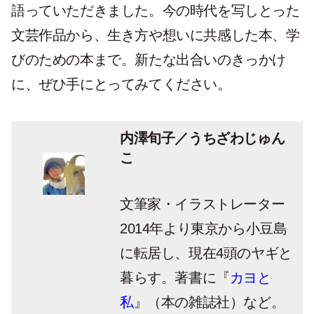
語っていただきました。今の時代を写しとった
文芸作品から、生き方や想いに共感した本、学
びのための本まで。新たな出合いのきっかけ
に、ぜひ手にとってみてください。
内澤旬子／うちざわじゅん
こ
文筆家・イラストレーター
2014
年より東京から小豆島
に転居し、現在
4
頭のヤギと
暮らす。著書に『
カヨと
私
』（本の雑誌社）など。