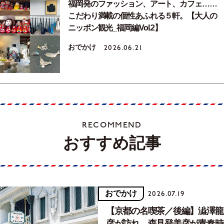
福岡発のファッション、アート、カフェ……
こだわり満載の個性あふれる５軒。【大人の
ニッポン観光_福岡編Vol.2】
おでかけ
2026.06.21
RECOMMEND
おすすめ記事
おでかけ
2026.07.19
【京都の名喫茶／後編】澁澤龍
彦が訪れ、森見登美彦が青春時