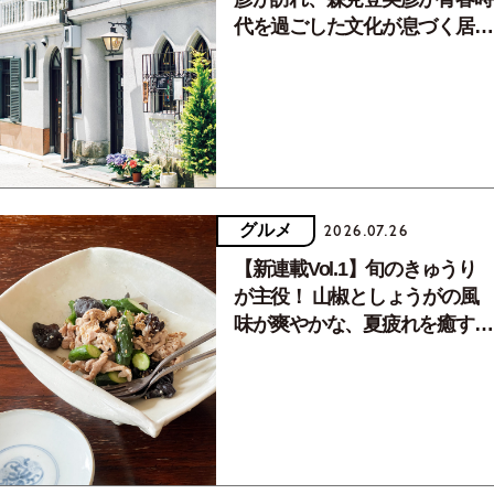
代を過ごした文化が息づく居場
所。
グルメ
2026.07.26
【新連載Vol.1】旬のきゅうり
が主役！ 山椒としょうがの風
味が爽やかな、夏疲れを癒す10
分おかず