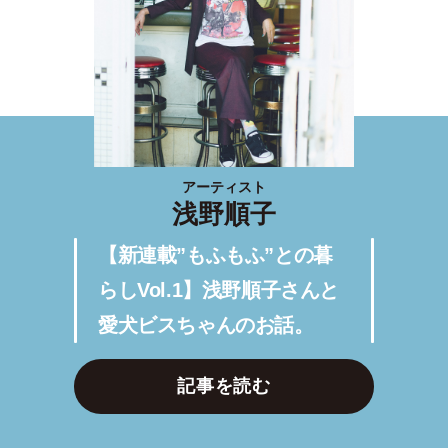
アーティスト
浅野順子
【新連載”もふもふ”との暮
らしVol.1】浅野順子さんと
愛犬ビスちゃんのお話。
記事を読む