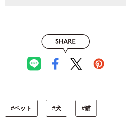
SHARE
#ペット
#犬
#猫