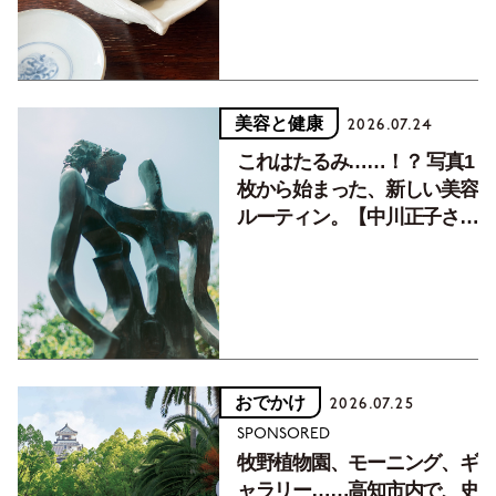
美容と健康
2026.07.24
これはたるみ……！？ 写真1
枚から始まった、新しい美容
ルーティン。【中川正子さん
フォトエッセイVol.2】
おでかけ
2026.07.25
SPONSORED
牧野植物園、モーニング、ギ
ャラリー……高知市内で、史