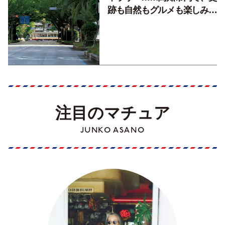
跡も自然もグルメも楽しみ尽
くす！【地元の本屋さんとつ
くった町歩きガイド／高知編
Part1】
注目のマチュア
JUNKO ASANO