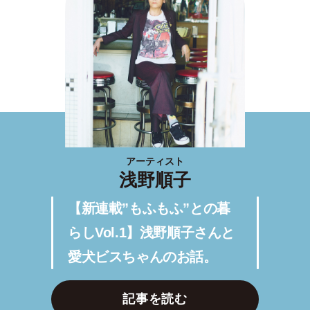
アーティスト
浅野順子
【新連載”もふもふ”との暮
らしVol.1】浅野順子さんと
愛犬ビスちゃんのお話。
記事を読む