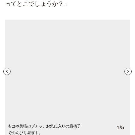
ってとこでしょうか？」
もはや美猫のブチャ。お気に入りの籐椅子
家と庭を自由に行き来する昌夫君。
1
/
5
でのんびり昼寝中。