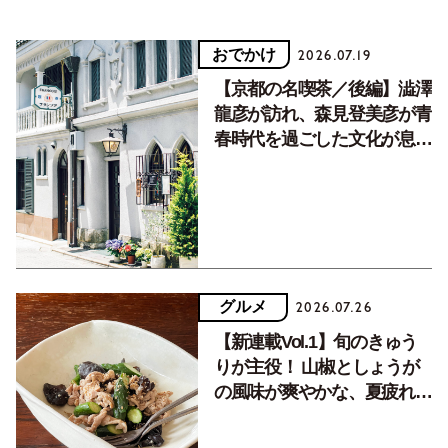
おでかけ
2026.07.19
【京都の名喫茶／後編】澁澤
龍彦が訪れ、森見登美彦が青
春時代を過ごした文化が息づ
く居場所。
グルメ
2026.07.26
【新連載Vol.1】旬のきゅう
りが主役！ 山椒としょうが
の風味が爽やかな、夏疲れを
癒す10分おかず